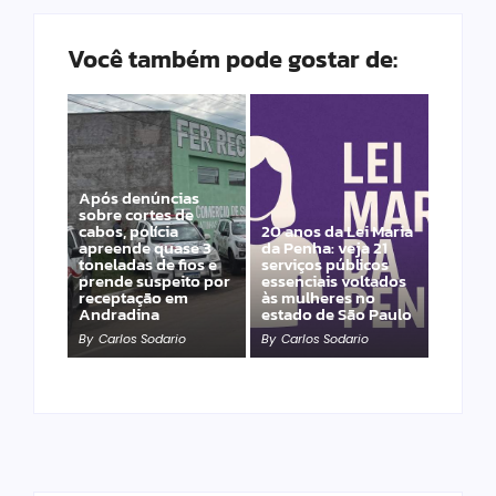
Você também pode gostar de:
Após denúncias
sobre cortes de
cabos, polícia
20 anos da Lei Maria
apreende quase 3
da Penha: veja 21
toneladas de fios e
serviços públicos
prende suspeito por
essenciais voltados
receptação em
às mulheres no
Andradina
estado de São Paulo
By
Carlos Sodario
By
Carlos Sodario