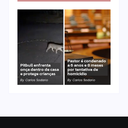
Pastor é condenado
Pitbull enfrenta
a 6 anos e 8 meses
onça dentro de casa
por tentativa de
e protege crianças
homicídio
By
Carlos Sodario
By
Carlos Sodario