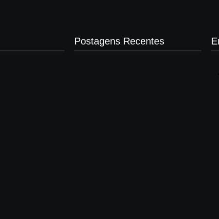
Postagens Recentes
E
Após denúncias sobre cortes de cabos,
polícia apreende quase 3 toneladas de
fios e prende suspeito por receptação
em Andradina
agosto 8, 2026
20 anos da Lei Maria da Penha: veja 21