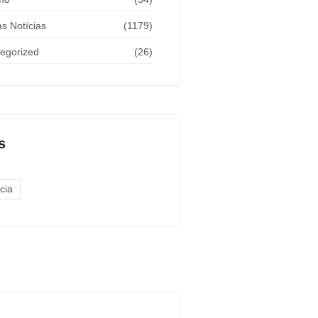
as Notícias
(1179)
egorized
(26)
s
cia