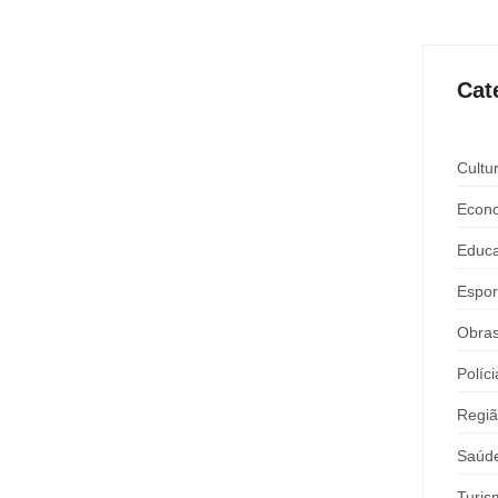
Cat
arreira realizam City Tour em
Cultu
 Carreira” de Andradina realizaram...
Econ
Educ
Espor
Obra
lionário chega a Castilho com
Políci
Regi
investigação que apura suspeitas de...
Saúd
Turis