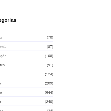
egorias
ra
(70)
omia
(87)
ação
(108)
tes
(91)
s
(124)
a
(209)
ão
(644)
e
(240)
mo
(34)