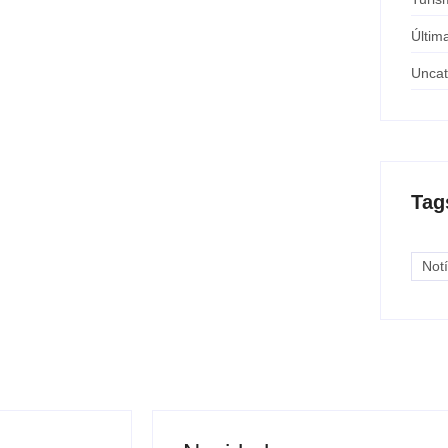
Últim
Uncat
a após buzinar para viatura
-10, quando buzinou...
Tag
agens
Notí