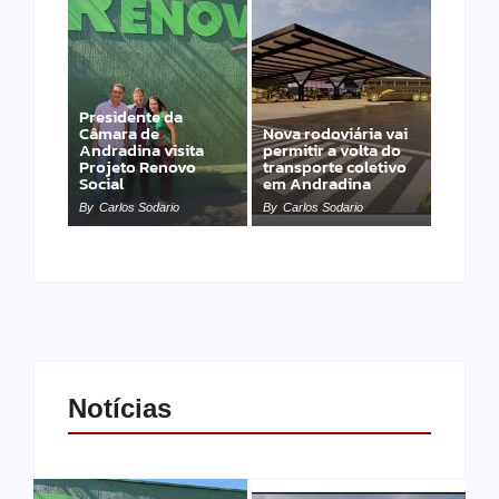
Presidente da
Câmara de
Nova rodoviária vai
Andradina visita
permitir a volta do
Projeto Renovo
transporte coletivo
Social
em Andradina
By
Carlos Sodario
By
Carlos Sodario
Notícias