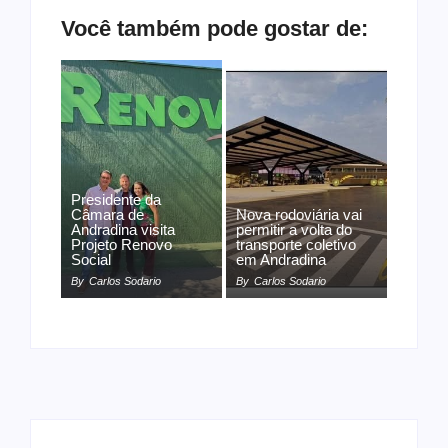
Você também pode gostar de:
Presidente da
Câmara de
Nova rodoviária vai
Andradina visita
permitir a volta do
Projeto Renovo
transporte coletivo
Social
em Andradina
By
Carlos Sodario
By
Carlos Sodario