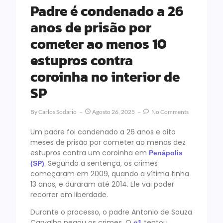
Padre é condenado a 26
anos de prisão por
cometer ao menos 10
estupros contra
coroinha no interior de
SP
By
Carlos Sodario
Agosto 26, 2025
No Comments
Um padre foi condenado a 26 anos e oito
meses de prisão por cometer ao menos dez
estupros contra um coroinha em
Penápolis
. Segundo a sentença, os crimes
(SP)
começaram em 2009, quando a vítima tinha
13 anos, e duraram até 2014. Ele vai poder
recorrer em liberdade.
Durante o processo, o padre Antonio de Souza
Carvalho negou os crimes. O
tentou
g1