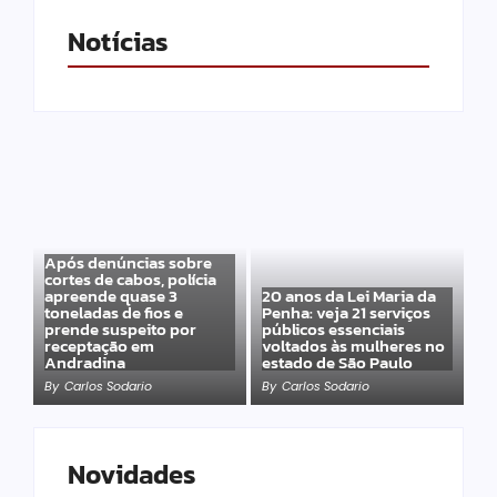
Notícias
Após denúncias sobre
cortes de cabos, polícia
apreende quase 3
20 anos da Lei Maria da
toneladas de fios e
Penha: veja 21 serviços
prende suspeito por
públicos essenciais
receptação em
voltados às mulheres no
Andradina
estado de São Paulo
By
Carlos Sodario
By
Carlos Sodario
Novidades