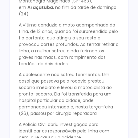
Montenegro Magalhães (SP-463),
em
Araçatuba
, no fim da tarde de domingo
(24).
A vítima conduzia a moto acompanhada da
filha, de 13 anos, quando foi surpreendida pelo
fio cortante, que atingiu o seu rosto e
provocou cortes profundos. Ao tentar retirar a
linha, a mulher sofreu ainda ferimentos
graves nas mãos, com rompimento dos
tendões de dois dedos.
A adolescente não sofreu ferimentos. Um
casal que passava pela rodovia prestou
socorro imediato e levou a motociclista ao
pronto-socorro. Ela foi transferida para um
hospital particular da cidade, onde
permaneceu internada e, nesta terça-feira
(26), passou por cirurgia reparadora.
A Polícia Civil abriu investigação para
identificar os responsáveis pela linha com
cerol que causou o acidente.