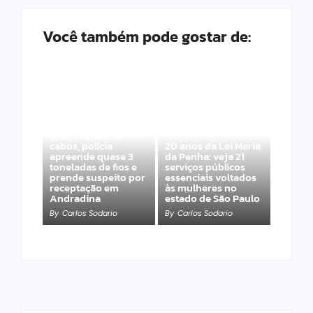
Você também pode gostar de:
Após denúncias
sobre cortes de
cabos, polícia
20 anos da Lei Maria
apreende quase 3
da Penha: veja 21
toneladas de fios e
serviços públicos
prende suspeito por
essenciais voltados
receptação em
às mulheres no
Andradina
estado de São Paulo
By
Carlos Sodario
By
Carlos Sodario