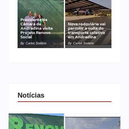
Presidente da
Câmara de
Nova rodoviária vai
Andradina visita
permitir a volta do
Projeto Renovo
transporte coletivo
Social
em Andradina
By
Carlos Sodario
By
Carlos Sodario
Notícias