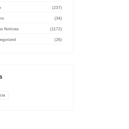
e
(237)
mo
(34)
as Notícias
(1172)
egorized
(26)
s
cia