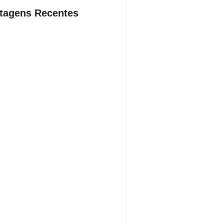
tagens Recentes
dente da Câmara de Andradina
a Projeto Renovo Social
sto 5, 2026
rodoviária vai permitir a volta do
porte coletivo em Andradina
sto 5, 2026
ça proíbe entrada de menores na