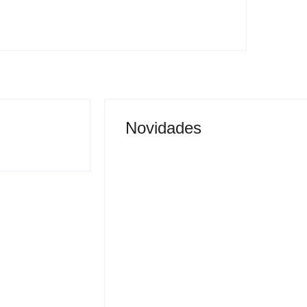
Novidades
Justiça proíbe entrada
 vai permitir
de menores na Expô
sporte coletivo