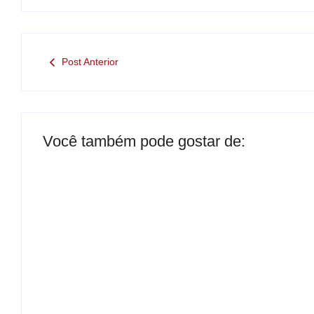
Post Anterior
Você também pode gostar de:
Presidente da Câmara de Andradina
visita Projeto Renovo Social
By
Carlos Sodario
B
-
agosto 5, 2026