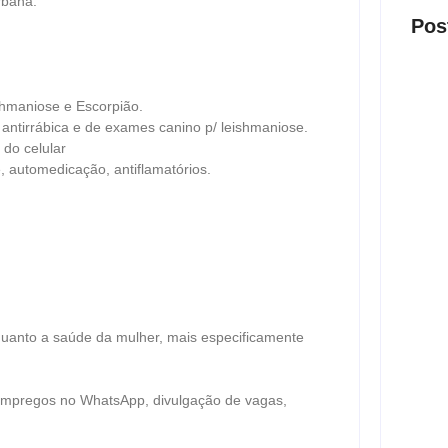
rbana.
Pos
maniose e Escorpião.
antirrábica e de exames canino p/ leishmaniose.
 do celular
 automedicação, antiflamatórios.
Presi
visit
ago
Nova 
trans
quanto a saúde da mulher, mais especificamente
ago
 empregos no WhatsApp, divulgação de vagas,
Justi