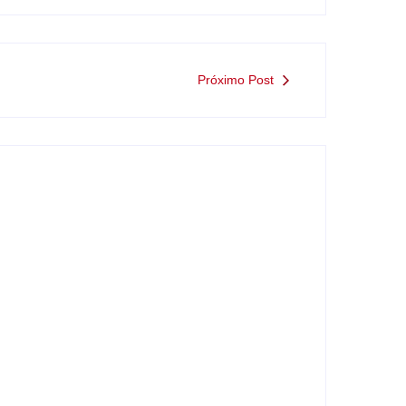
Próximo Post
Nova rodoviária vai permitir a volta do
transporte coletivo em Andradina
y
Carlos Sodario
-
agosto 5, 2026