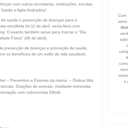
orças com outras secretarias, instituições, escolas,
 Saúde e Agita Andradina”.
Com m
 de saúde e prevenção de doenças para a
seto
 escolhida foi 11 de abril, sexta-feira com
Onl
ping. O evento também serve para marcar o “Dia
verd
dade Física” (06 de abril),
sobr
 de prevenção de doenças e promoção da saúde,
comp
e os benefícios de um estilo de vida saudável,
d
comu
semp
mant
lher – Preventivo e Exames da mama. – Ônibus lilás
e 
núncias. Doações de animais, mediante entrevista.
mentação com nutricionista EMulti