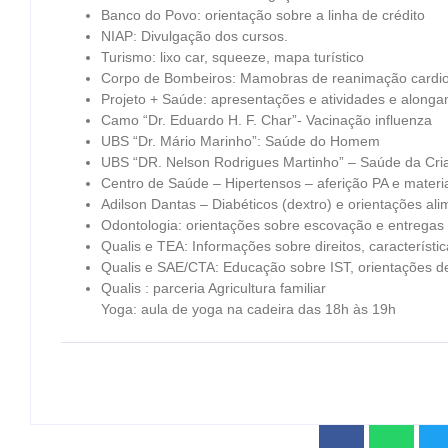
Banco do Povo: orientação sobre a linha de crédito
NIAP: Divulgação dos cursos.
Turismo: lixo car, squeeze, mapa turístico
Corpo de Bombeiros: Mamobras de reanimação cardi
Projeto + Saúde: apresentações e atividades e along
Camo “Dr. Eduardo H. F. Char”- Vacinação influenza
UBS “Dr. Mário Marinho”: Saúde do Homem
UBS “DR. Nelson Rodrigues Martinho” – Saúde da Cria
Centro de Saúde – Hipertensos – aferição PA e materi
Adilson Dantas – Diabéticos (dextro) e orientações ali
Odontologia: orientações sobre escovação e entregas
Qualis e TEA: Informações sobre direitos, característic
Qualis e SAE/CTA: Educação sobre IST, orientações de
Qualis : parceria Agricultura familiar
Yoga: aula de yoga na cadeira das 18h às 19h