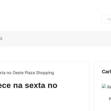
O
Car
ece na sexta no