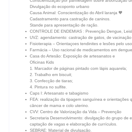
Conscientização por panfletagem sobre arborização u
Divulgação do ecoponto urbano
Causa Animal: Conscientização do Abril laranja 🧡
Cadastramento para castração de caninos.
Stande para apresentação de ração.
CONTROLE DE ENDEMIAS : Prevenção Dengue, Leish
UVZ: agendamento: castração de gatos, de vacinação 
Fisioterapia – Orientaçoes tendinites e lesões pelo uso
Farmácia – Uso racional de medicamentos em dengue,
Casa do Artesão: Exposição de artesanatos e
Oficinas Kids
1. Marcador de páginas pintado com lápis aquarela;
2. Trabalho em biscuit;
3. Confecção de tiaras;
4. Pintura no sulfite.
Caps I: Artesanato e tabagismo
FEA: realização da tipagem sanguínea e orientações 
câncer de mama e colo uterino.
CVV: Centro de Valorização da Vida – Prevenção
Secretaria Desenvolvimento: divulgação do grupo de
captação de vagas e elaboração de currículos.
SEBRAE: Material de divulgação.