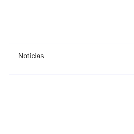
Notícias
Presidente da Câmara de
Nova rodoviária
Andradina visita Projeto
a volta do tran