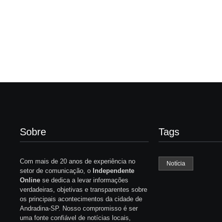
Renovo Social
em Andradina
By
Carlos Sodario
By
Carlos Sodario
-
agosto 5, 2026
-
a
Sobre
Tags
Com mais de 20 anos de experiência no
Notícia
setor de comunicação, o
Independente
Online
se dedica a levar informações
verdadeiras, objetivas e transparentes sobre
os principais acontecimentos da cidade de
Andradina-SP. Nosso compromisso é ser
uma fonte confiável de notícias locais,