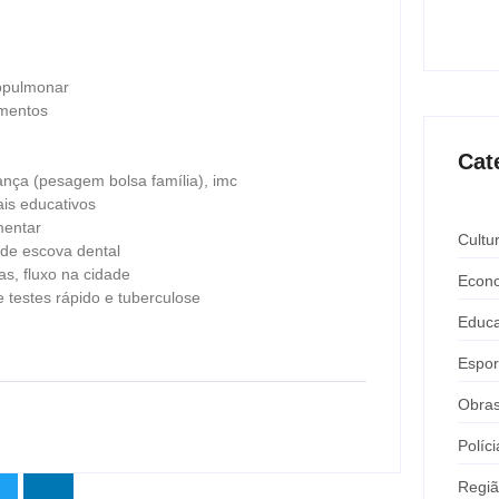
Expô 
ago
opulmonar
amentos
Cat
nça (pesagem bolsa família), imc
ais educativos
mentar
Cultu
 de escova dental
as, fluxo na cidade
Econ
 testes rápido e tuberculose
Educ
Espor
Obra
Políci
Regi