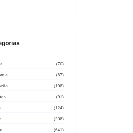
Araçatuba 2026
sto 5, 2026
egorias
ra
(70)
omia
(87)
ação
(108)
tes
(91)
s
(124)
a
(208)
ão
(641)