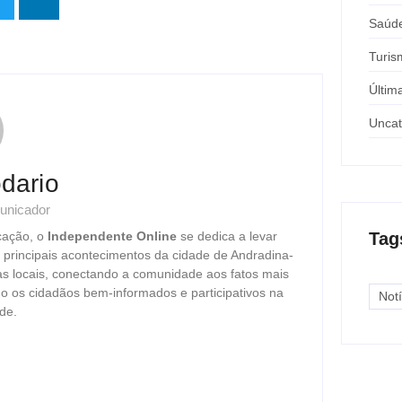
Saúd
Turis
Últim
Uncat
dario
unicador
Tag
cação, o
Independente Online
se dedica a levar
s principais acontecimentos da cidade de Andradina-
as locais, conectando a comunidade aos fatos mais
o os cidadãos bem-informados e participativos na
Notí
de.