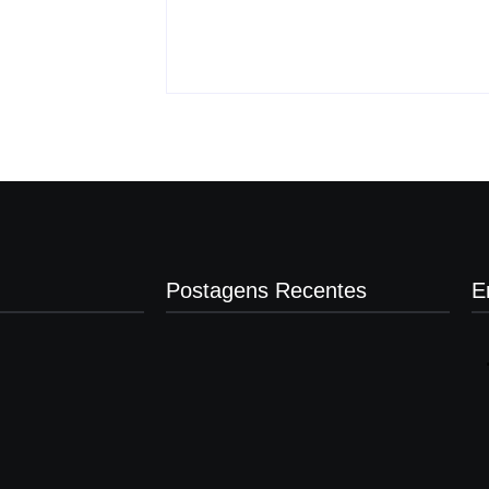
Araçatuba 2026
By
Carlos Sodario
-
agosto 5, 2026
gosto 5, 2026
Postagens Recentes
E
Presidente da Câmara de Andradina
visita Projeto Renovo Social
agosto 5, 2026