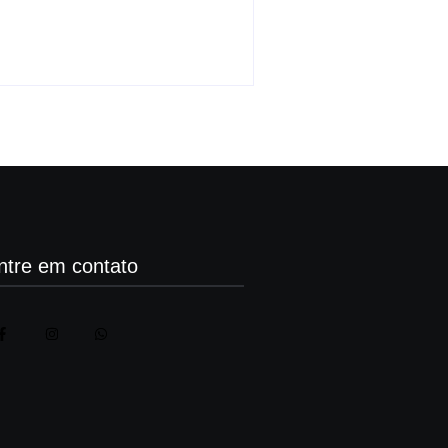
da Lapa
By
Carlos Sodario
-
agosto 5, 2026
ntre em contato