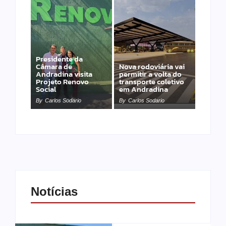
Presidente da
Câmara de
Nova rodoviária vai
Andradina visita
permitir a volta do
Projeto Renovo
transporte coletivo
Social
em Andradina
By
Carlos Sodario
By
Carlos Sodario
Notícias