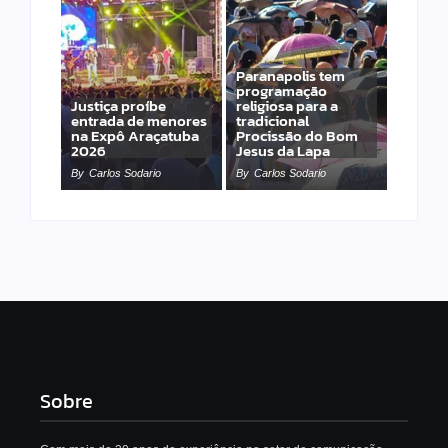
Paranapolis tem
programação
Justiça proíbe
religiosa para a
entrada de menores
tradicional
na Expô Araçatuba
Procissão do Bom
2026
Jesus da Lapa
By
Carlos Sodario
By
Carlos Sodario
Sobre