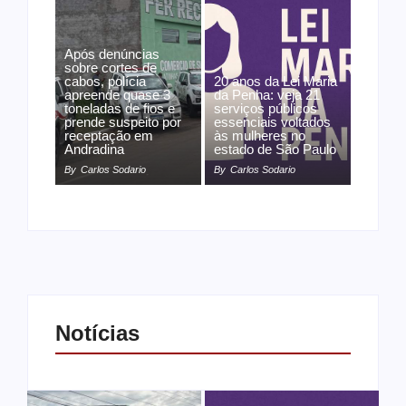
Após denúncias
sobre cortes de
cabos, polícia
20 anos da Lei Maria
apreende quase 3
da Penha: veja 21
toneladas de fios e
serviços públicos
prende suspeito por
essenciais voltados
receptação em
às mulheres no
Andradina
estado de São Paulo
By
Carlos Sodario
By
Carlos Sodario
Notícias