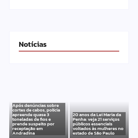
Notícias
Após denúncias sobre
cortes de cabos, polícia
apreende quase 3
20 anos da Lei Maria da
toneladas de fios e
Penha: veja 21 serviços
prende suspeito por
públicos essenciais
receptação em
voltados às mulheres no
Andradina
estado de São Paulo