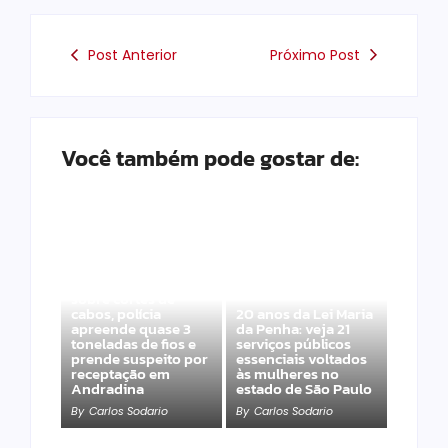
Post Anterior
Próximo Post
Você também pode gostar de:
Após denúncias
sobre cortes de
cabos, polícia
20 anos da Lei Maria
apreende quase 3
da Penha: veja 21
toneladas de fios e
serviços públicos
prende suspeito por
essenciais voltados
receptação em
às mulheres no
Andradina
estado de São Paulo
By
Carlos Sodario
By
Carlos Sodario