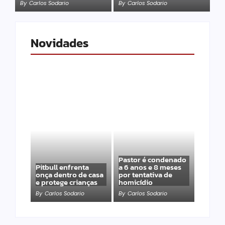
By
Carlos Sodario
By
Carlos Sodario
Novidades
Pastor é condenado
Pitbull enfrenta
a 6 anos e 8 meses
onça dentro de casa
por tentativa de
e protege crianças
homicídio
By
Carlos Sodario
By
Carlos Sodario