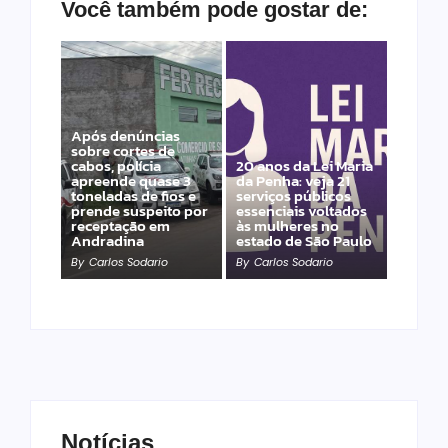
Você também pode gostar de:
Após denúncias
sobre cortes de
cabos, polícia
20 anos da Lei Maria
apreende quase 3
da Penha: veja 21
toneladas de fios e
serviços públicos
prende suspeito por
essenciais voltados
receptação em
às mulheres no
Andradina
estado de São Paulo
By
Carlos Sodario
By
Carlos Sodario
Notícias