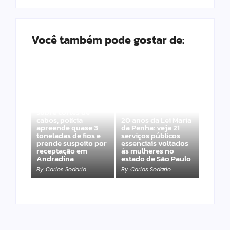
Você também pode gostar de:
Após denúncias
sobre cortes de
cabos, polícia
20 anos da Lei Maria
apreende quase 3
da Penha: veja 21
toneladas de fios e
serviços públicos
prende suspeito por
essenciais voltados
receptação em
às mulheres no
Andradina
estado de São Paulo
By
Carlos Sodario
By
Carlos Sodario