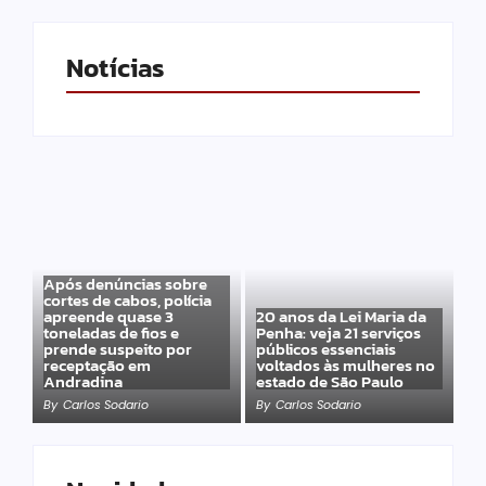
Notícias
Após denúncias sobre
cortes de cabos, polícia
apreende quase 3
20 anos da Lei Maria da
toneladas de fios e
Penha: veja 21 serviços
prende suspeito por
públicos essenciais
receptação em
voltados às mulheres no
Andradina
estado de São Paulo
By
Carlos Sodario
By
Carlos Sodario