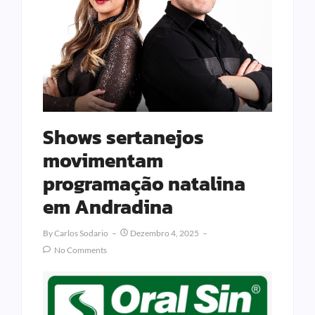
Shows sertanejos
movimentam
programação natalina
em Andradina
By
Carlos Sodario
Dezembro 4, 2025
No Comments