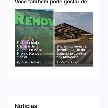
Você também pode gostar de:
Presidente da
Câmara de
Nova rodoviária vai
Andradina visita
permitir a volta do
Projeto Renovo
transporte coletivo
Social
em Andradina
By
Carlos Sodario
By
Carlos Sodario
Notícias