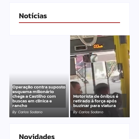
Notícias
Operação contra suposto
esquema milionário
chega a Castilho com
Motorista de ônibus é
buscas em clínica e
retirado à força após
rancho
buzinar para viatura
By
Carlos Sodario
By
Carlos Sodario
Novidades