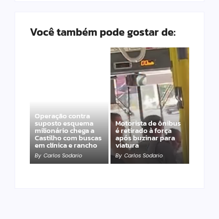
Você também pode gostar de:
Operação contra
suposto esquema
Motorista de ônibus
milionário chega a
é retirado à força
Castilho com buscas
após buzinar para
em clínica e rancho
viatura
By
Carlos Sodario
By
Carlos Sodario