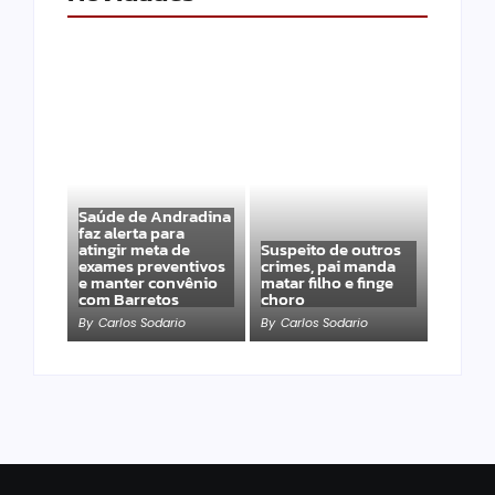
Saúde de Andradina
faz alerta para
atingir meta de
Suspeito de outros
exames preventivos
crimes, pai manda
e manter convênio
matar filho e finge
com Barretos
choro
By
Carlos Sodario
By
Carlos Sodario