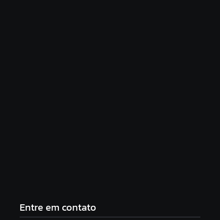
Motorista de ônibus é retirado à força após
buzinar para viatura
agosto 7, 2026
Saúde de Andradina faz alerta para atingir meta
de exames preventivos e manter convênio com
Barretos
agosto 7, 2026
Entre em contato