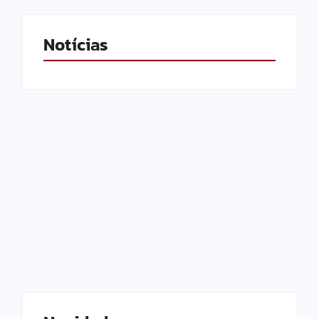
Notícias
Operação contra suposto
esquema milionário
chega a Castilho com
Motorista de ônibus é
buscas em clínica e
retirado à força após
rancho
buzinar para viatura
By
Carlos Sodario
By
Carlos Sodario