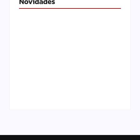
Novidades
Saúde de Andradina
faz alerta para
atingir meta de
Suspeito de outros
exames preventivos
crimes, pai manda
e manter convênio
matar filho e finge
com Barretos
choro
By
Carlos Sodario
By
Carlos Sodario