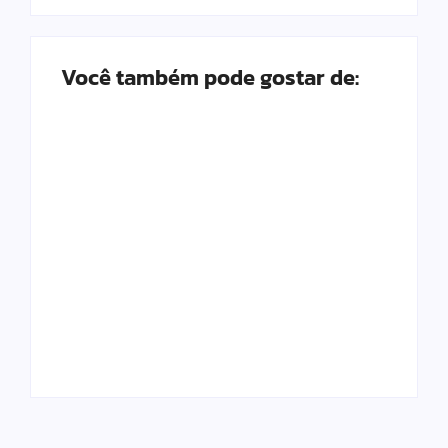
Você também pode gostar de:
Operação contra
suposto esquema
Motorista de ônibus
milionário chega a
é retirado à força
Castilho com buscas
após buzinar para
em clínica e rancho
viatura
By
Carlos Sodario
By
Carlos Sodario