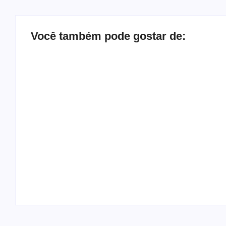
Você também pode gostar de:
Operação contra suposto esquema milionário 
rancho
By
Carlos Sodario
-
agosto 7, 2026
Motorista de ônibus é retirado à força após bu
By
Carlos Sodario
-
agosto 7, 2026