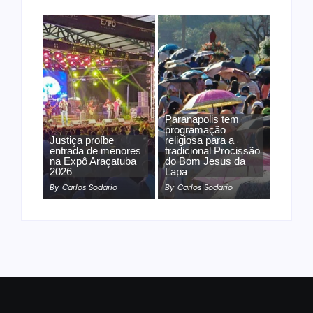
Paranapolis tem
programação
Justiça proíbe
religiosa para a
entrada de menores
tradicional Procissão
na Expô Araçatuba
do Bom Jesus da
2026
Lapa
By
Carlos Sodario
By
Carlos Sodario