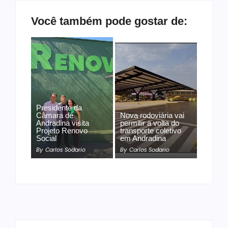
Você também pode gostar de:
Presidente da
Câmara de
Nova rodoviária vai
Andradina visita
permitir a volta do
Projeto Renovo
transporte coletivo
Social
em Andradina
By
Carlos Sodario
By
Carlos Sodario