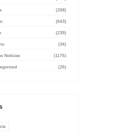
a
(208)
ão
(643)
e
(239)
mo
(34)
as Notícias
(1175)
egorized
(26)
s
cia