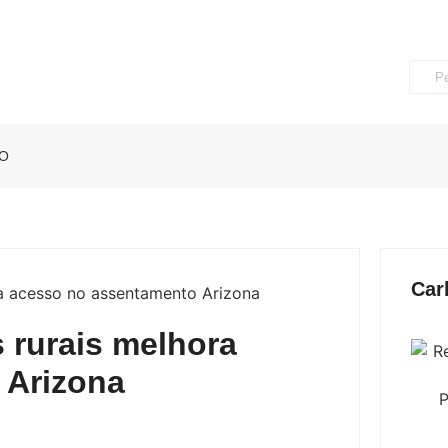
O
Car
 rurais melhora
 Arizona