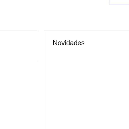
Novidades
Saúde de Andradina faz
alerta para atingir meta
de exames preventivos e
nibus é
manter convênio com
a após buzinar
Barretos
By
Carlos Sodario
-
agosto 7, 2026
gosto 7, 2026