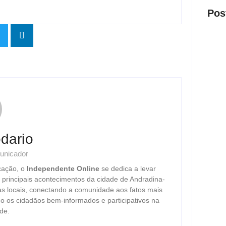
Pos
Oper
milio
em cl
ago
dario
unicador
Motor
cação, o
Independente Online
se dedica a levar
após 
s principais acontecimentos da cidade de Andradina-
ago
as locais, conectando a comunidade aos fatos mais
o os cidadãos bem-informados e participativos na
de.