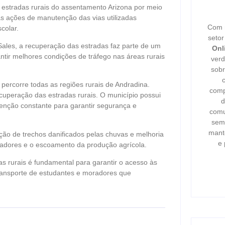
s estradas rurais do assentamento Arizona por meio
as ações de manutenção das vias utilizadas
Com m
colar.
seto
Sales, a recuperação das estradas faz parte de um
Onl
ntir melhores condições de tráfego nas áreas rurais
verd
sobr
percorre todas as regiões rurais de Andradina.
comp
cuperação das estradas rurais. O município possui
d
enção constante para garantir segurança e
comu
semp
mant
eção de trechos danificados pelas chuvas e melhoria
e 
radores e o escoamento da produção agrícola.
s rurais é fundamental para garantir o acesso às
 transporte de estudantes e moradores que