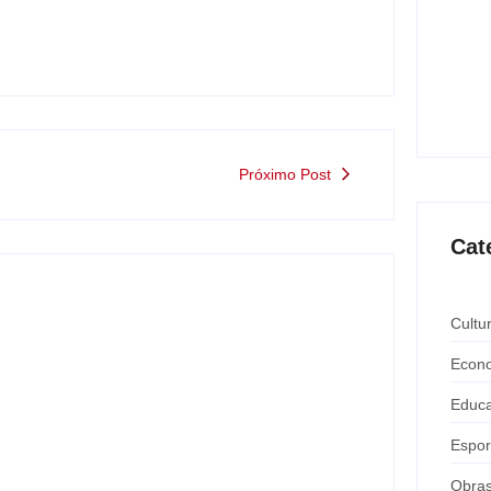
Saúde
ating
mante
ago
Próximo Post
Cat
Cultu
Econ
Educ
Espor
Obra