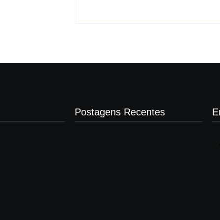
Postagens Recentes
E
Operação contra suposto esquema
milionário chega a Castilho com buscas
em clínica e rancho
agosto 7, 2026