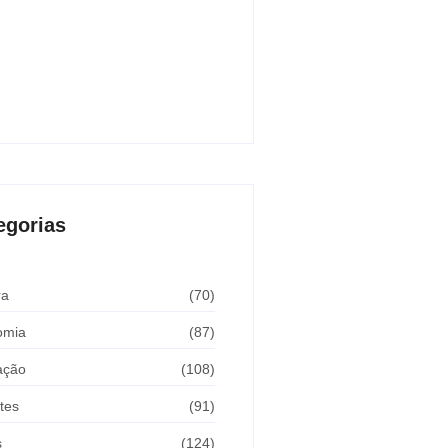
 de Andradina faz alerta para
ir meta de exames preventivos e
r convênio com Barretos
sto 7, 2026
egorias
ra
(70)
omia
(87)
ação
(108)
tes
(91)
s
(124)