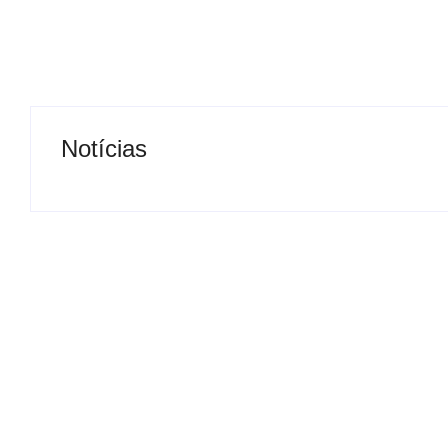
Notícias
Operação contra suposto
esquema milionário chega a
Motorista de ô
Castilho com buscas em
retirado à forç
clínica e rancho
para viatura
By
Carlos Sodario
By
Carlos Sodario
-
agosto 7, 2026
-
a