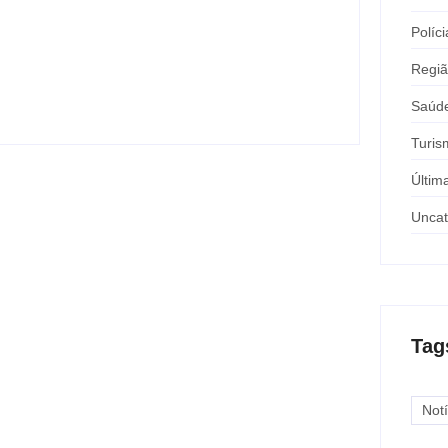
Motorista de ônibus é retirado à força
Políci
após buzinar para viatura
y
Carlos Sodario
-
agosto 7, 2026
Regi
Saúd
Turis
Últim
Uncat
Tag
Notí