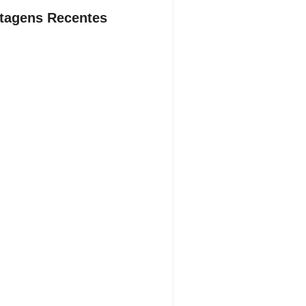
tagens Recentes
ação contra suposto esquema
nário chega a Castilho com buscas
ínica e rancho
sto 7, 2026
ista de ônibus é retirado à força
buzinar para viatura
sto 7, 2026