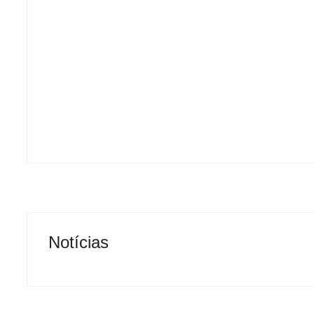
Após denúncias sobre cortes de cabos,
polícia apreende quase 3 toneladas de
fios e prende suspeito por receptação
em Andradina
-
agosto 8, 2026
By
Carlos Sodario
Notícias