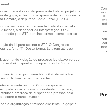
ormal.
Com
a derrubada do veto do presidente Lula ao projeto da
set
a de golpe, incluindo o ex-presidente Jair Bolsonaro
On
do na Câmara, o deputado Pedro Uczai (PT-SC).
ver
sob
po que vai passar em regime fechado do intervalo
e 2 meses, a depender da interpretação. O ex-
com
e prisão pelo STF por cinco crimes, como líder da
com
se
ação da lei para acionar o STF. O Congresso
man
egunda-feira (4). Dessa forma, Lula tem até esta
e
l, apontando violação do processo legislativo porque
l, e material, apontando supostas violações à
governistas é que, como há digitais de ministros da
remo dificilmente derrubaria o texto.
ter o assunto em alta. O partido quer usar a
feito pela oposição com o presidente do Senado,
 articulada em troca de suspender a pressão pela
Po
sta sobre o Banco Master.
são a organização criminosa que tentou o golpe à