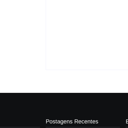
i Maria da
1 serviços
Pitbull enfrenta onça
nciais voltados
dentro de casa e protege
o estado de
crianças
-
agosto 8, 2026
By
Carlos Sodario
agosto 8, 2026
Postagens Recentes