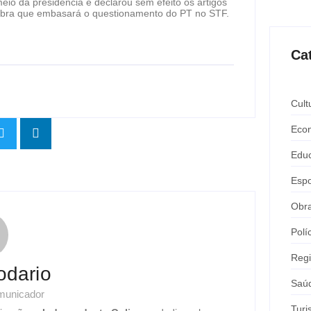
meio da presidência e declarou sem efeito os artigos
nobra que embasará o questionamento do PT no STF.
Ca
Cult
Eco
Edu
Espo
Obr
Polí
Reg
odario
Saú
omunicador
Tur