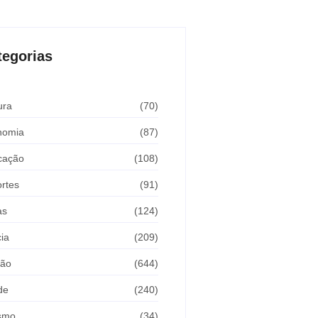
tegorias
ura
(70)
nomia
(87)
cação
(108)
rtes
(91)
as
(124)
cia
(209)
ião
(644)
de
(240)
ismo
(34)