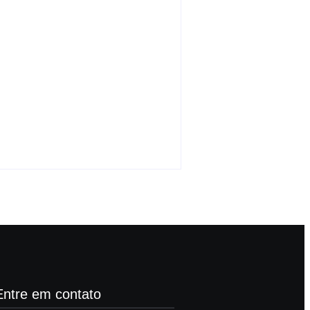
Pastor é condenado a 6
anos e 8 meses por
tentativa de homicídio
-
agosto 8, 2026
By
Carlos Sodario
Entre em contato