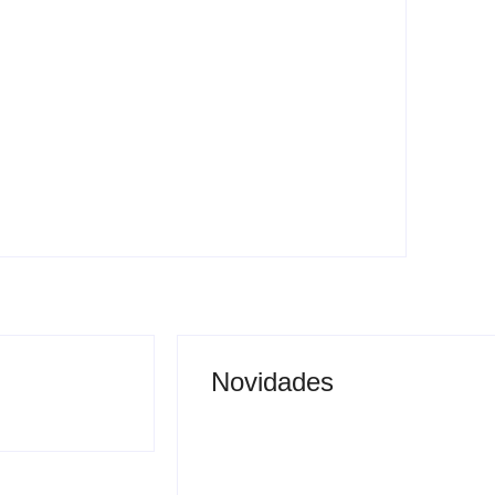
20 anos da Lei Maria da Penha: veja
21 serviços públicos essenciais
voltados às mulheres no estado de São
Paulo
-
agosto 8, 2026
By
Carlos Sodario
Novidades