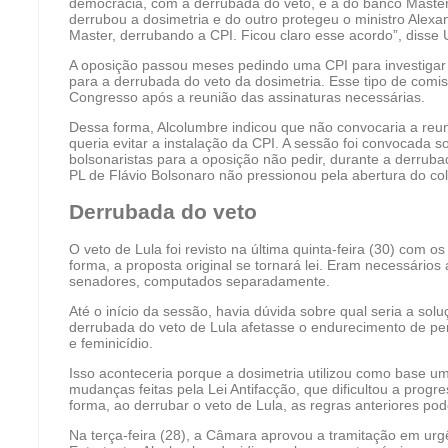
democracia, com a derrubada do veto, e a do banco Master. 
derrubou a dosimetria e do outro protegeu o ministro Alex
Master, derrubando a CPI. Ficou claro esse acordo”, disse 
A oposição passou meses pedindo uma CPI para investigar
para a derrubada do veto da dosimetria. Esse tipo de comis
Congresso após a reunião das assinaturas necessárias.
Dessa forma, Alcolumbre indicou que não convocaria a reu
queria evitar a instalação da CPI. A sessão foi convocad
bolsonaristas para a oposição não pedir, durante a derruba
PL de Flávio Bolsonaro não pressionou pela abertura do co
Derrubada do veto
O veto de Lula foi revisto na última quinta-feira (30) com
forma, a proposta original se tornará lei. Eram necessário
senadores, computados separadamente.
Até o início da sessão, havia dúvida sobre qual seria a so
derrubada do veto de Lula afetasse o endurecimento de pe
e feminicídio.
Isso aconteceria porque a dosimetria utilizou como base u
mudanças feitas pela Lei Antifacção, que dificultou a pro
forma, ao derrubar o veto de Lula, as regras anteriores pode
Na terça-feira (28), a Câmara aprovou a tramitação em urgê