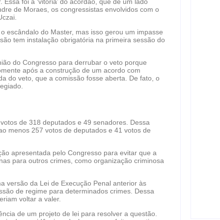
Essa foi a ‘vitória’ do acordão, que de um lado
andre de Moraes, os congressistas envolvidos com o
Uczai.
 o escândalo do Master, mas isso gerou um impasse
são tem instalação obrigatória na primeira sessão do
Após
polí
fios
nião do Congresso para derrubar o veto porque
em 
a somente após a construção de um acordo com
da do veto, que a comissão fosse aberta. De fato, o
ag
legiado.
20 a
 os votos de 318 deputados e 49 senadores. Dessa
serv
s ao menos 257 votos de deputados e 41 votos de
às m
ag
lução apresentada pelo Congresso para evitar que a
nas para outros crimes, como organização criminosa
Pitb
ma versão da Lei de Execução Penal anterior às
prot
gressão de regime para determinados crimes. Dessa
riam voltar a valer.
ag
ncia de um projeto de lei para resolver a questão.