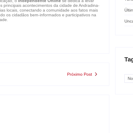
icação, o
Independente Online
se dedica a levar
os principais acontecimentos da cidade de Andradina-
ias locais, conectando a comunidade aos fatos mais
Últi
do os cidadãos bem-informados e participativos na
dade.
Unca
Ta
Próximo Post
No