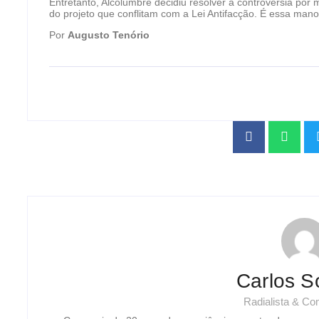
Entretanto, Alcolumbre decidiu resolver a controvérsia por 
do projeto que conflitam com a Lei Antifacção. É essa ma
Por
Augusto Tenório
Carlos S
Radialista & C