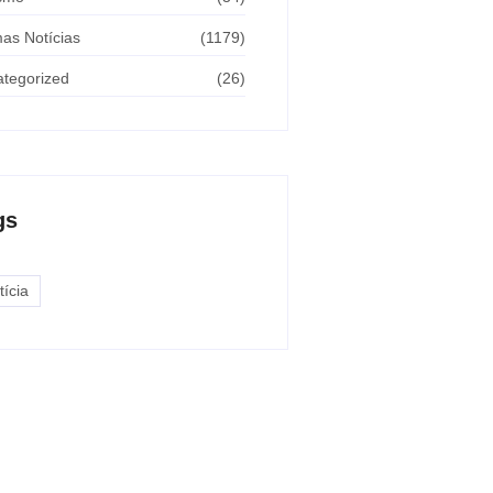
mas Notícias
(1179)
tegorized
(26)
gs
tícia