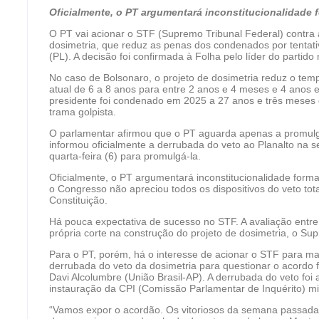
Oficialmente, o PT argumentará inconstitucionalidade f
O PT vai acionar o STF (Supremo Tribunal Federal) contra 
dosimetria, que reduz as penas dos condenados por tentativ
(PL). A decisão foi confirmada à Folha pelo líder do parti
No caso de Bolsonaro, o projeto de dosimetria reduz o tem
atual de 6 a 8 anos para entre 2 anos e 4 meses e 4 anos 
presidente foi condenado em 2025 a 27 anos e três meses d
trama golpista.
O parlamentar afirmou que o PT aguarda apenas a promulg
informou oficialmente a derrubada do veto ao Planalto na s
quarta-feira (6) para promulgá-la.
Oficialmente, o PT argumentará inconstitucionalidade forma
o Congresso não apreciou todos os dispositivos do veto tota
Constituição.
Há pouca expectativa de sucesso no STF. A avaliação entre 
própria corte na construção do projeto de dosimetria, o Sup
Para o PT, porém, há o interesse de acionar o STF para man
derrubada do veto da dosimetria para questionar o acordo 
Davi Alcolumbre (União Brasil-AP). A derrubada do veto foi
instauração da CPI (Comissão Parlamentar de Inquérito) mi
“Vamos expor o acordão. Os vitoriosos da semana passada 