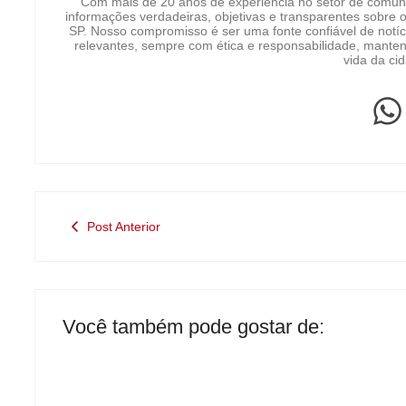
Com mais de 20 anos de experiência no setor de comun
informações verdadeiras, objetivas e transparentes sobre 
SP. Nosso compromisso é ser uma fonte confiável de notíc
relevantes, sempre com ética e responsabilidade, manten
vida da ci
Post Anterior
Você também pode gostar de: