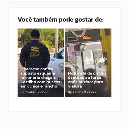
Você também pode gostar de:
Operação contra
suposto esquema
Motorista de ônibus
milionário chega a
é retirado à força
Castilho com buscas
após buzinar para
em clínica e rancho
viatura
By
Carlos Sodario
By
Carlos Sodario