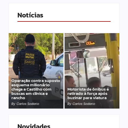
Notícias
Operação contra suposto
esquema milionário
chega a Castilho com
Motorista de ônibus é
buscas em clínica e
retirado à força após
rancho
buzinar para viatura
By
Carlos Sodario
By
Carlos Sodario
Novidades