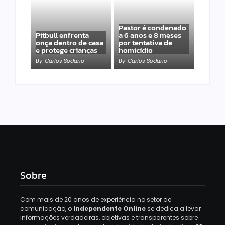
Pastor é condenado
Pitbull enfrenta
a 6 anos e 8 meses
onça dentro de casa
por tentativa de
e protege crianças
homicídio
By
Carlos Sodario
By
Carlos Sodario
Sobre
Com mais de 20 anos de experiência no setor de
comunicação, o
Independente Online
se dedica a levar
informações verdadeiras, objetivas e transparentes sobre