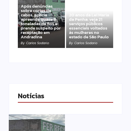
Após denúncias
sobre cortes de
cabos, polícia
20 anos da Lei Maria
apreende quase 3
da Penha: veja 21
toneladas de fios e
serviços públicos
prende suspeito por
essenciais voltados
receptação em
às mulheres no
Andradina
estado de São Paulo
By
Carlos Sodario
By
Carlos Sodario
Notícias