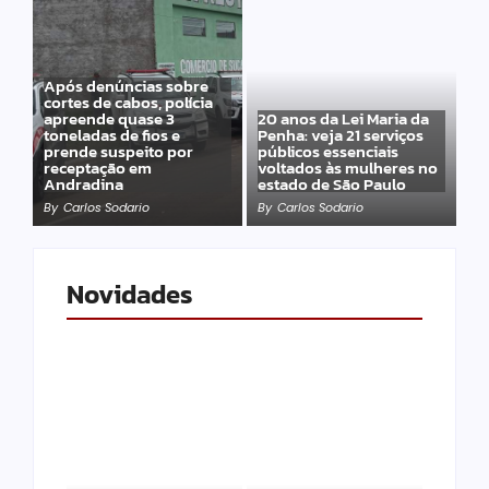
Após denúncias sobre
cortes de cabos, polícia
apreende quase 3
20 anos da Lei Maria da
toneladas de fios e
Penha: veja 21 serviços
prende suspeito por
públicos essenciais
receptação em
voltados às mulheres no
Andradina
estado de São Paulo
By
Carlos Sodario
By
Carlos Sodario
Novidades