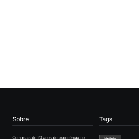
Presidente da Câmara de
Nova rodoviária
Andradina visita Projeto
a volta do tran
Renovo Social
em Andradina
By
Carlos Sodario
By
Carlos Sodario
-
agosto 5, 2026
-
a
Sobre
Tags
Com mais de 20 anos de experiência no