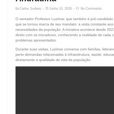
Carlos Sodario
Junho 10, 2026
No Comments
By
O vereador Professor Luzimar, que também é pré-candidato
que se tornou marca de seu mandato: a visita constante aos 
necessidades da população. A iniciativa acontece desde 2021 
direto com os moradores, conhecendo a realidade de cada 
problemas apresentados.
Durante suas visitas, Luzimar conversa com famílias, lide
perto demandas relacionadas à infraestrutura, saúde, educ
diretamente a qualidade de vida da população.