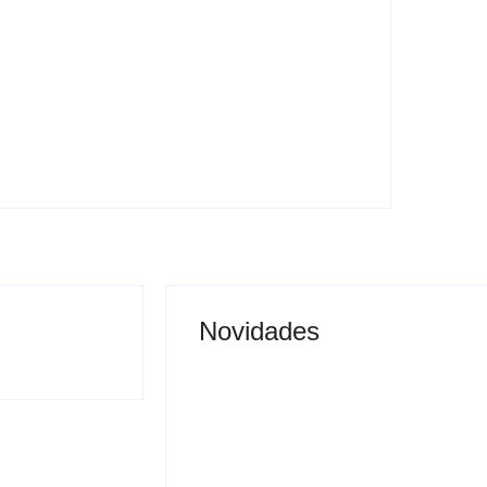
Nova rodoviária vai permitir a volta do
transporte coletivo em Andradina
y
Carlos Sodario
-
agosto 5, 2026
Novidades