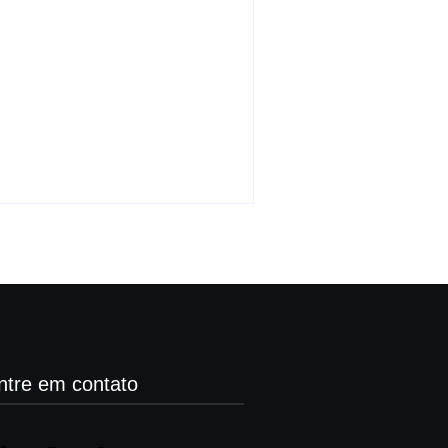
Paranapolis tem
programação religiosa
para a tradicional
Procissão do Bom Jesus
da Lapa
By
Carlos Sodario
-
agosto 5, 2026
ntre em contato