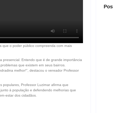
Pos
Presi
ra que o poder público compreenda com mais
visit
ago
a presencial. Entendo que é de grande importância
s problemas que existem em seus bairros.
ndradina melhor!”, destacou o vereador Professor
Nova 
trans
s populares, Professor Luzimar afirma que
ago
o junto à população e defendendo melhorias que
em-estar dos cidadãos.
Justi