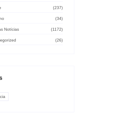
e
(237)
mo
(34)
as Notícias
(1172)
egorized
(26)
s
cia