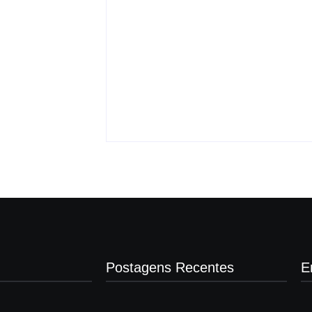
Justiça proíbe entrada
 vai permitir
de menores na Expô
sporte coletivo
Araçatuba 2026
By
Carlos Sodario
-
agosto 5, 2026
gosto 5, 2026
Postagens Recentes
E