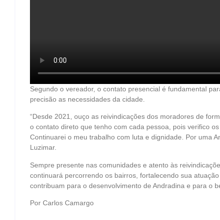
Segundo o vereador, o contato presencial é fundamental pa
precisão as necessidades da cidade.
“Desde 2021, ouço as reivindicações dos moradores de form
o contato direto que tenho com cada pessoa, pois verifico o
Continuarei o meu trabalho com luta e dignidade. Por uma A
Luzimar.
Sempre presente nas comunidades e atento às reivindicaçõe
continuará percorrendo os bairros, fortalecendo sua atuaçã
contribuam para o desenvolvimento de Andradina e para o b
Por Carlos Camargo