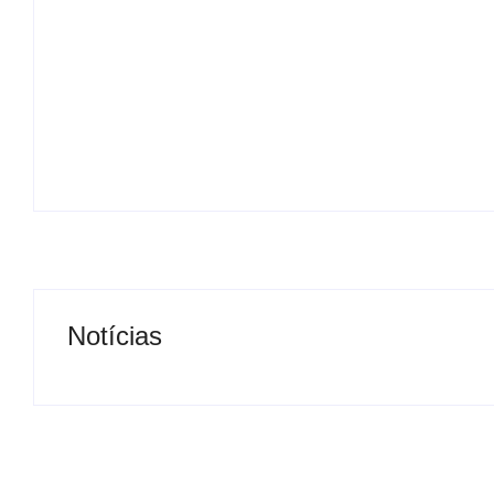
Presidente da Câmara de Andradina
visita Projeto Renovo Social
By
Carlos Sodario
B
-
agosto 5, 2026
Notícias