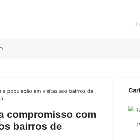
O
Car
rça compromisso com
os bairros de