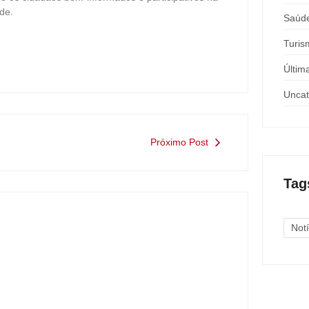
de.
Saúd
Turis
Últim
Uncat
Próximo Post
Tag
Notí