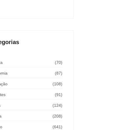
Araçatuba 2026
sto 5, 2026
egorias
ra
(70)
omia
(87)
ação
(108)
tes
(91)
s
(124)
a
(208)
ão
(641)