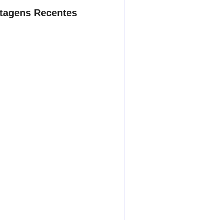
tagens Recentes
dente da Câmara de Andradina
a Projeto Renovo Social
sto 5, 2026
rodoviária vai permitir a volta do
porte coletivo em Andradina
sto 5, 2026
ça proíbe entrada de menores na