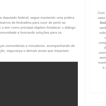
Com m
 a deputado federal, segue mantendo uma prática
seto
bairros de Andradina para ouvir de perto as
Onl
e tem como principal objetivo fortalecer o diálogo
verd
comunidade e buscando soluções para os
sobr
comp
ranças comunitárias e moradores, acompanhando de
d
ação, segurança e demais áreas que impactam
comu
semp
mant
e 