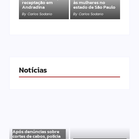
receptação em
às mulheres no
Andradina
estado de São Paulo
By
Carlos Sodario
By
Carlos Sodario
Notícias
Após denúncias sobre
cortes de cabos, polícia