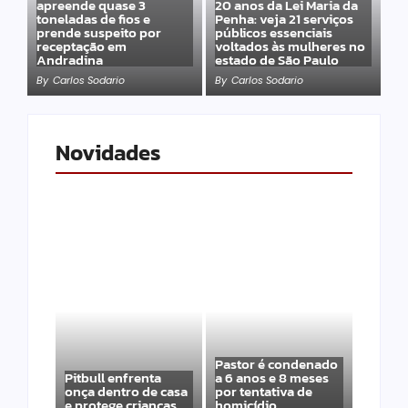
apreende quase 3
20 anos da Lei Maria da
toneladas de fios e
Penha: veja 21 serviços
prende suspeito por
públicos essenciais
receptação em
voltados às mulheres no
Andradina
estado de São Paulo
By
Carlos Sodario
By
Carlos Sodario
Novidades
Pastor é condenado
Pitbull enfrenta
a 6 anos e 8 meses
onça dentro de casa
por tentativa de
e protege crianças
homicídio