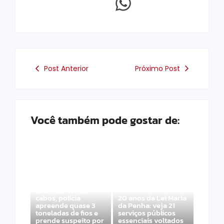
Post Anterior
Próximo Post
Você também pode gostar de:
Após denúncias
sobre cortes de
cabos, polícia
20 anos da Lei Maria
apreende quase 3
da Penha: veja 21
toneladas de fios e
serviços públicos
prende suspeito por
essenciais voltados