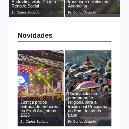
Andradina visita Projeto
transporte coletivo em
Renovo Social
Andradina
By
Carlos Sodario
By
Carlos Sodario
Novidades
Paranapolis tem
programação
Justiça proíbe
religiosa para a
entrada de menores
tradicional Procissão
na Expô Araçatuba
do Bom Jesus da
2026
Lapa
By
Carlos Sodario
By
Carlos Sodario