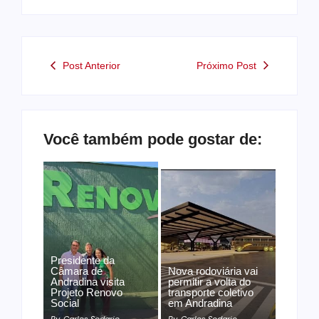
Post Anterior
Próximo Post
Você também pode gostar de:
Presidente da
Câmara de
Nova rodoviária vai
Andradina visita
permitir a volta do
Projeto Renovo
transporte coletivo
Social
em Andradina
By
Carlos Sodario
By
Carlos Sodario