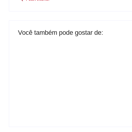
Você também pode gostar de:
Presidente da Câmara de Andradina
visita Projeto Renovo Social
By
Carlos Sodario
B
-
agosto 5, 2026