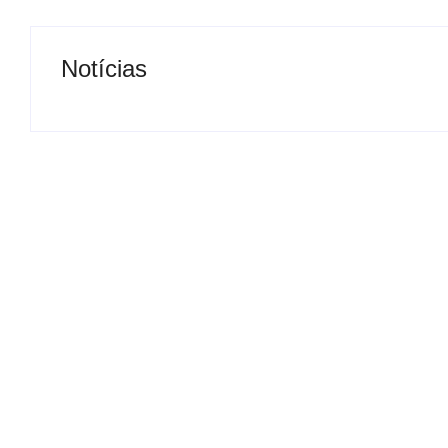
Notícias
Presidente da Câmara de
Nova rodoviária
Andradina visita Projeto
a volta do tran
Renovo Social
em Andradina
By
Carlos Sodario
By
Carlos Sodario
-
agosto 5, 2026
-
a