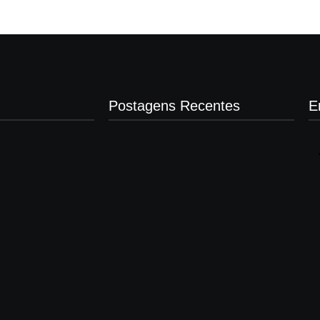
Postagens Recentes
E
Presidente da Câmara de Andradina
visita Projeto Renovo Social
agosto 5, 2026
Nova rodoviária vai permitir a volta do
transporte coletivo em Andradina
agosto 5, 2026