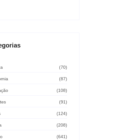
Araçatuba 2026
sto 5, 2026
egorias
ra
(70)
omia
(87)
ação
(108)
tes
(91)
s
(124)
a
(208)
ão
(641)