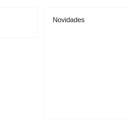
Novidades
Justiça proíbe entrada
 vai permitir
de menores na Expô
sporte coletivo
Araçatuba 2026
By
Carlos Sodario
-
agosto 5, 2026
gosto 5, 2026