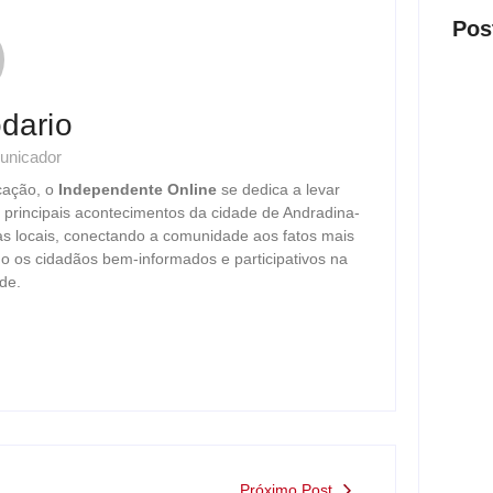
Pos
dario
unicador
Presi
cação, o
Independente Online
se dedica a levar
visit
s principais acontecimentos da cidade de Andradina-
ago
as locais, conectando a comunidade aos fatos mais
o os cidadãos bem-informados e participativos na
de.
Nova 
trans
ago
Justi
Próximo Post