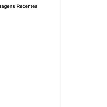
tagens Recentes
dente da Câmara de Andradina
a Projeto Renovo Social
sto 5, 2026
rodoviária vai permitir a volta do
porte coletivo em Andradina
sto 5, 2026
ça proíbe entrada de menores na