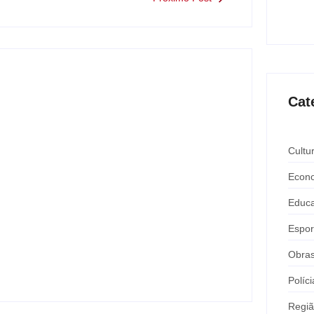
Expô 
ago
Cat
Cultu
Econ
Educ
Nova rodoviária vai permitir a volta do
transporte coletivo em Andradina
Espor
y
Carlos Sodario
-
agosto 5, 2026
Obra
Políci
Regi