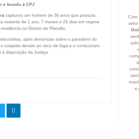
to e levado à CPJ
na
capturou um homem de 36 anos que possuía
Com m
na restante de 1 ano, 7 meses e 25 dias em regime
seto
esidência no Distrito de Planalto.
Onl
verd
tocicletas, após denúncias sobre o paradeiro do
sobr
o suspeito devido ao risco de fuga e o conduziram
à disposição da Justiça.
comp
d
comu
semp
mant
e 