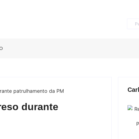
O
Car
reso durante