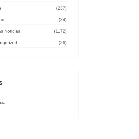
e
(237)
mo
(34)
as Notícias
(1172)
egorized
(26)
s
cia