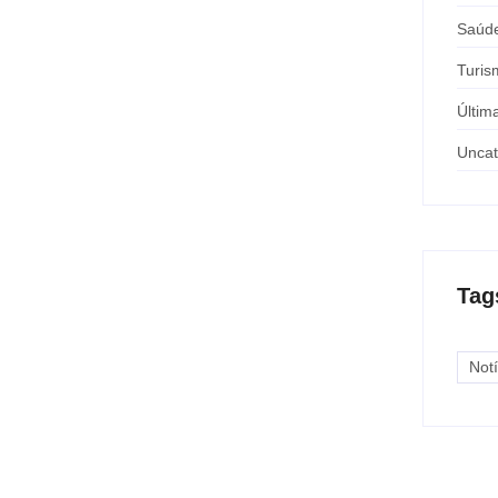
Saúd
Turis
Últim
Uncat
Tag
Notí