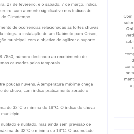
ra, 27 de fevereiro, e o sábado, 7 de março, indica
ereiro, com aumento significativo nos índices de
Com m
s do Climatempo.
seto
imento de ocorrências relacionadas às fortes chuvas
Onl
a integra a instalação de um Gabinete para Crises,
verd
ão municipal, com o objetivo de agilizar o suporte
sobr
comp
748-7850, número destinado ao recebimento de
d
emas causados pelos temporais.
comu
semp
mant
entre poucas nuvens. A temperatura máxima chega
e 
ão de chuva, com índice praticamente zerado e
xima de 32°C e mínima de 18°C. O índice de chuva
município.
e nublado e nublado, mas ainda sem previsão de
m máxima de 32°C e mínima de 18°C. O acumulado