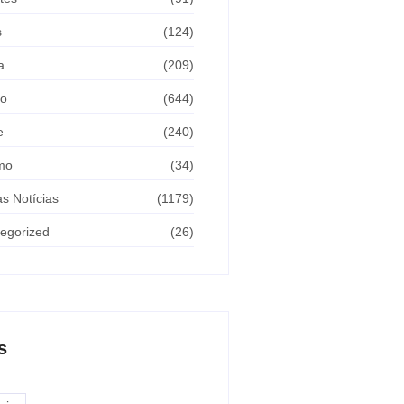
s
(124)
a
(209)
ão
(644)
e
(240)
mo
(34)
as Notícias
(1179)
egorized
(26)
s