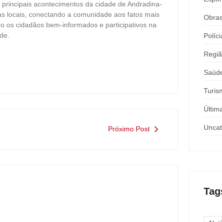
s principais acontecimentos da cidade de Andradina-
as locais, conectando a comunidade aos fatos mais
Obra
o os cidadãos bem-informados e participativos na
de.
Políci
Regi
Saúd
Turis
Últim
Uncat
Próximo Post
Tag