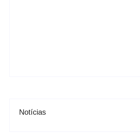
Após denúncias sobre cortes de cabos,
polícia apreende quase 3 toneladas de
fios e prende suspeito por receptação
em Andradina
By
Carlos Sodario
B
-
agosto 8, 2026
Notícias