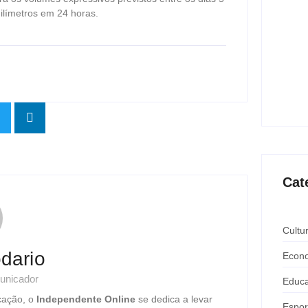
às mu
ilímetros em 24 horas.
ago
Pitbu
prote
ago
Cat
Cultu
dario
Econ
unicador
Educ
cação, o
Independente Online
se dedica a levar
Espor