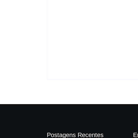
 Maria da
 serviços
Pitbull enfrenta onça
ciais voltados
dentro de casa e protege
 estado de
crianças
By
Carlos Sodario
-
agosto 8, 2026
gosto 8, 2026
Postagens Recentes
E