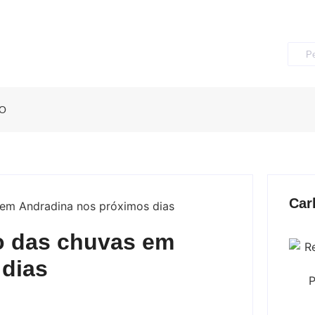
O
Car
o das chuvas em
 dias