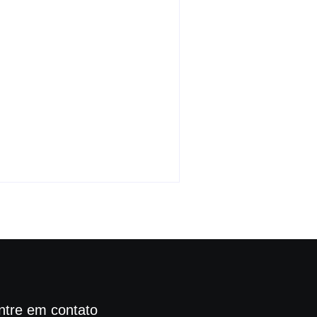
Pastor é condenado a 6
anos e 8 meses por
tentativa de homicídio
By
Carlos Sodario
-
agosto 8, 2026
ntre em contato