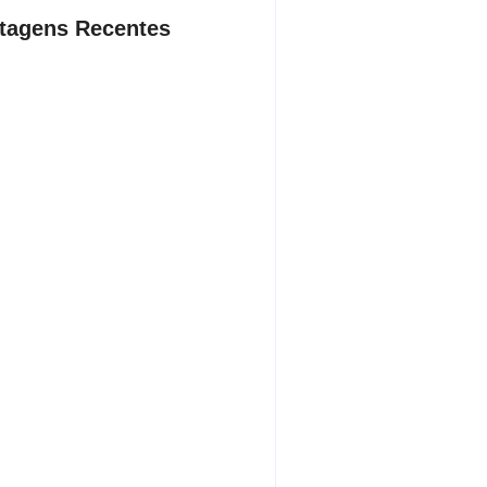
tagens Recentes
denúncias sobre cortes de cabos,
ia apreende quase 3 toneladas de
e prende suspeito por receptação
ndradina
sto 8, 2026
os da Lei Maria da Penha: veja 21
ços públicos essenciais voltados