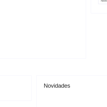
Notí
20 anos da Lei Maria da Penha: veja
21 serviços públicos essenciais
voltados às mulheres no estado de São
Paulo
y
Carlos Sodario
-
agosto 8, 2026
Novidades