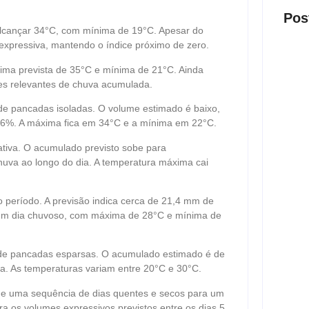
Pos
 alcançar 34°C, com mínima de 19°C. Apesar do
 expressiva, mantendo o índice próximo de zero.
xima prevista de 35°C e mínima de 21°C. Ainda
s relevantes de chuva acumulada.
de pancadas isoladas. O volume estimado é baixo,
26%. A máxima fica em 34°C e a mínima em 22°C.
cativa. O acumulado previsto sobe para
Após 
políc
va ao longo do dia. A temperatura máxima cai
fios 
em A
ago
do período. A previsão indica cerca de 21,4 mm de
 um dia chuvoso, com máxima de 28°C e mínima de
o de pancadas esparsas. O acumulado estimado é de
. As temperaturas variam entre 20°C e 30°C.
20 an
de uma sequência de dias quentes e secos para um
servi
ra os volumes expressivos previstos entre os dias 5