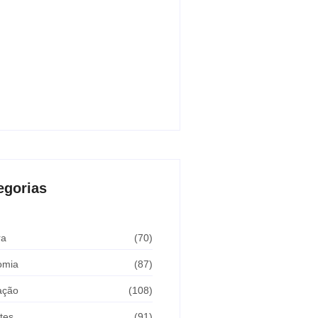
lheres no estado de São Paulo
sto 8, 2026
ll enfrenta onça dentro de casa e
ge crianças
sto 8, 2026
egorias
ra
(70)
omia
(87)
ação
(108)
tes
(91)