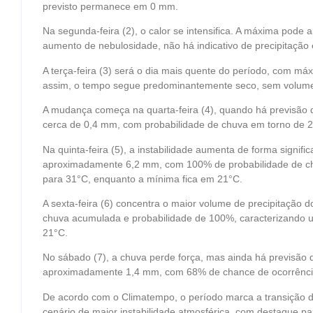
previsto permanece em 0 mm.
Na segunda-feira (2), o calor se intensifica. A máxima pode
aumento de nebulosidade, não há indicativo de precipitação
A terça-feira (3) será o dia mais quente do período, com má
assim, o tempo segue predominantemente seco, sem volume
A mudança começa na quarta-feira (4), quando há previsão 
cerca de 0,4 mm, com probabilidade de chuva em torno de 
Na quinta-feira (5), a instabilidade aumenta de forma signifi
aproximadamente 6,2 mm, com 100% de probabilidade de chu
para 31°C, enquanto a mínima fica em 21°C.
A sexta-feira (6) concentra o maior volume de precipitação 
chuva acumulada e probabilidade de 100%, caracterizando
21°C.
No sábado (7), a chuva perde força, mas ainda há previsã
aproximadamente 1,4 mm, com 68% de chance de ocorrência
De acordo com o Climatempo, o período marca a transição 
cenário de maior instabilidade atmosférica, com destaque pa