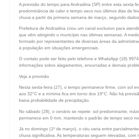
A previsão do tempo para Andradina (SP) entre esta sexta-fei
predominância de calor e tempo seco nos últimos dias de fev
chuva a partir da primeira semana de março, segundo dado
Prefeitura de Andradina criou um canal exclusivo para atend
que vêm atingindo o município nas últimas semanas. A medid
formado por representantes de diversas áreas da administraç
à população em situações emergenciais.
O contato pode ser feito pelo telefone e WhatsApp (18) 99
informações sobre alagamentos, enxurradas e demais probl
Veja a previsão
Nesta sexta-feira (27), o tempo permanece firme, com sol 
aos 32°C e a mínima fica em torno dos 19°C. Não há previs
baixa probabilidade de precipitação.
No sábado (28), o cenário se repete: sol predominante, má
permanece em 0 mm, mantendo o padrão de tempo seco no 
Já no domingo (1º de março), o céu varia entre parcialment
chuva significativa. As temperaturas seguem elevadas, co