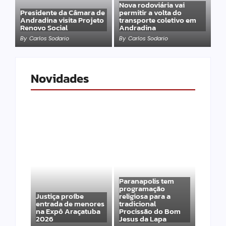
Nova rodoviária vai
Presidente da Câmara de
permitir a volta do
Andradina visita Projeto
transporte coletivo em
Renovo Social
Andradina
By
Carlos Sodario
By
Carlos Sodario
Novidades
Paranapolis tem
programação
Justiça proíbe
religiosa para a
entrada de menores
tradicional
na Expô Araçatuba
Procissão do Bom
2026
Jesus da Lapa