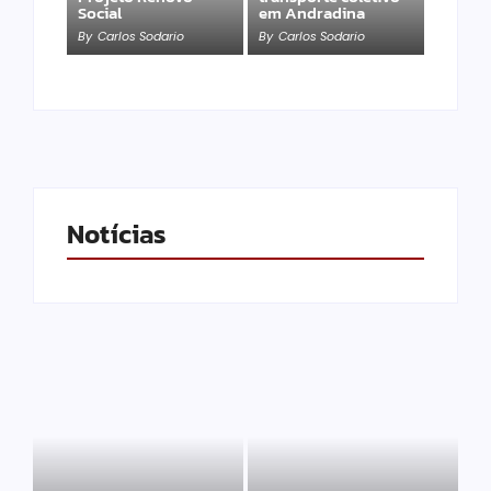
Social
em Andradina
By
Carlos Sodario
By
Carlos Sodario
Notícias