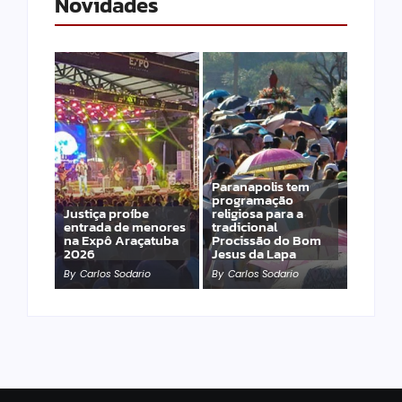
Novidades
Paranapolis tem
programação
Justiça proíbe
religiosa para a
entrada de menores
tradicional
na Expô Araçatuba
Procissão do Bom
2026
Jesus da Lapa
By
Carlos Sodario
By
Carlos Sodario