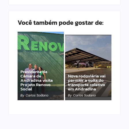
Você também pode gostar de:
Presidente da
Câmara de
Nova rodoviária vai
Andradina visita
permitir a volta do
Projeto Renovo
transporte coletivo
Social
em Andradina
By
Carlos Sodario
By
Carlos Sodario