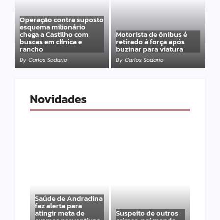
Operação contra suposto
esquema milionário
chega a Castilho com
Motorista de ônibus é
buscas em clínica e
retirado à força após
rancho
buzinar para viatura
By
Carlos Sodario
By
Carlos Sodario
Novidades
Saúde de Andradina
faz alerta para
atingir meta de
Suspeito de outros