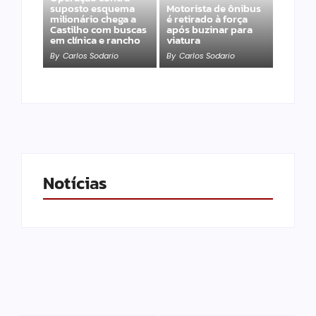
suposto esquema
Motorista de ônibus
milionário chega a
é retirado à força
Castilho com buscas
após buzinar para
em clínica e rancho
viatura
By
Carlos Sodario
By
Carlos Sodario
Notícias