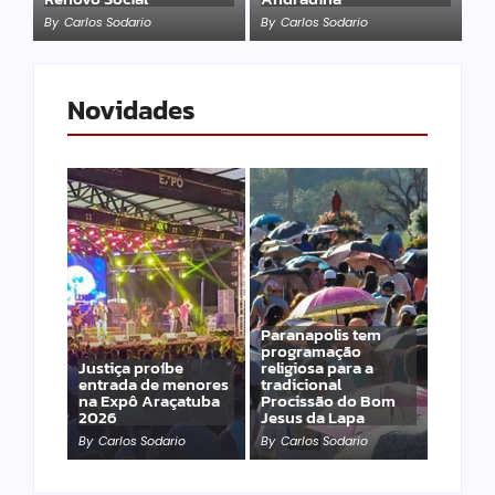
By
Carlos Sodario
By
Carlos Sodario
Novidades
Paranapolis tem
programação
Justiça proíbe
religiosa para a
entrada de menores
tradicional
na Expô Araçatuba
Procissão do Bom
2026
Jesus da Lapa
By
Carlos Sodario
By
Carlos Sodario