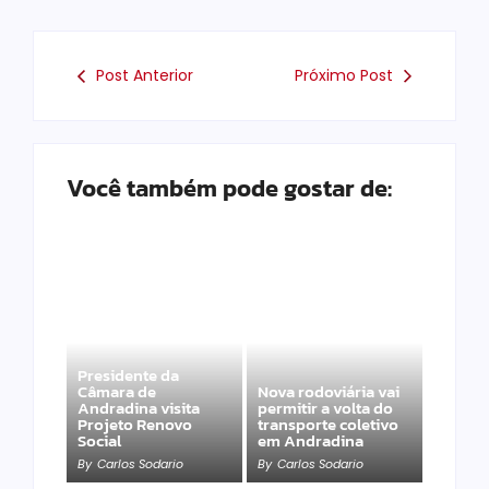
Post Anterior
Próximo Post
Você também pode gostar de:
Presidente da
Câmara de
Nova rodoviária vai
Andradina visita
permitir a volta do
Projeto Renovo
transporte coletivo
Social
em Andradina
By
Carlos Sodario
By
Carlos Sodario