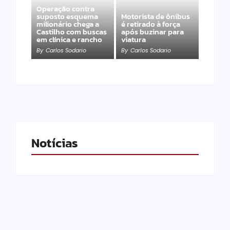
Operação contra
suposto esquema
Motorista de ônibus
milionário chega a
é retirado à força
Castilho com buscas
após buzinar para
em clínica e rancho
viatura
By
Carlos Sodario
By
Carlos Sodario
Notícias