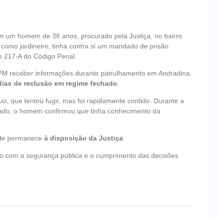
aram um homem de 36 anos, procurado pela Justiça, no bairro
a como jardineiro, tinha contra si um mandado de prisão
go 217-A do Código Penal.
 PM receber informações durante patrulhamento em Andradina.
dias de reclusão em regime fechado
.
duo, que tentou fugir, mas foi rapidamente contido. Durante a
onado, o homem confirmou que tinha conhecimento da
 onde permanece
à disposição da Justiça
.
isso com a segurança pública e o cumprimento das decisões