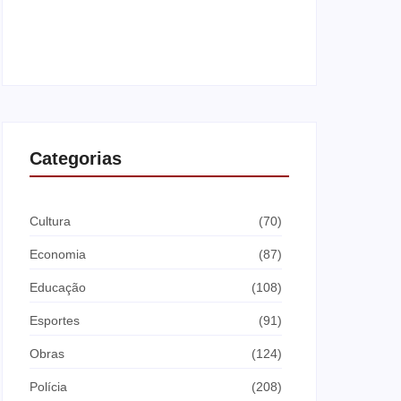
Saúde de Andradina faz alerta para atingir
meta de exames preventivos e manter
convênio com Barretos
agosto 7, 2026
Categorias
Cultura
(70)
Economia
(87)
Educação
(108)
Esportes
(91)
Obras
(124)
Polícia
(208)