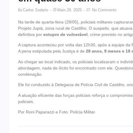
Carlos Sodario
Maio 29, 2025
No Comments
By
Na tarde de quarta-feira (28/05), policiais militares captur
Projeto Jupiá, zona rural de Castilho. O suspeito, que atuav
definitiva por
estupro de vulnerável
, crime previsto no arti
A captura aconteceu por volta das 12h30, após a equipe da
A pena estipulada pela Justiça é de
28 anos, 9 meses e 18 
Ao chegar ao local indicado, os policiais localizaram o indiví
abordagem, nada de ilícito foi encontrado com ele. Questi
condenação.
Ele foi conduzido à Delegacia de Polícia Civil de Castilho,
A atuação eficiente das forças policiais reforça o comprom
judiciais.
Por Roni Paparazzi e Foto: Polícia Militar.