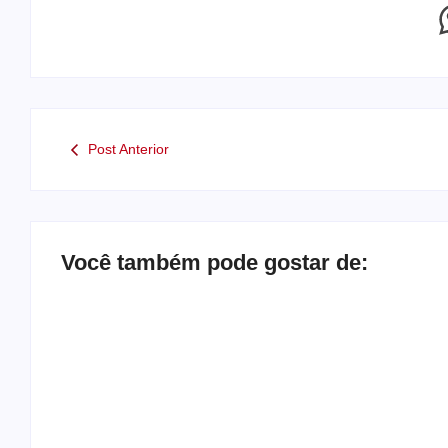
Post Anterior
Você também pode gostar de:
Operação contra suposto esquema