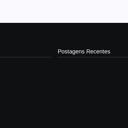
Postagens Recentes
Operação contra suposto esquema
milionário chega a Castilho com busc
clínica e rancho
agosto 7, 2026
Motorista de ônibus é retirado à força
buzinar para viatura