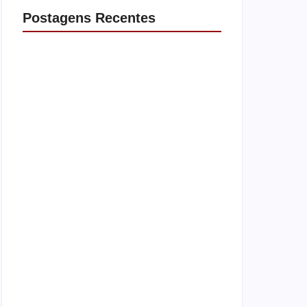
Postagens Recentes
Operação contra suposto esquema
milionário chega a Castilho com buscas em
clínica e rancho
agosto 7, 2026
Motorista de ônibus é retirado à força após
buzinar para viatura
agosto 7, 2026