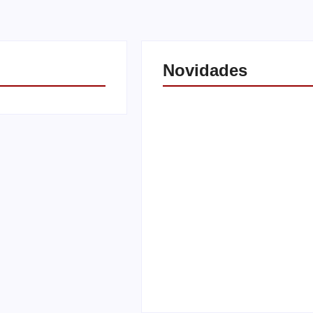
Novidades
Saúde de Andradina faz
alerta para atingir meta 
exames preventivos e
manter convênio com
 ônibus é retirado à
Barretos
uzinar para viatura
By
Carlos Sodario
-
agosto 7, 202
o
-
agosto 7, 2026