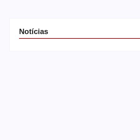
Notícias
Operação contra suposto
esquema milionário chega a
Castilho com buscas em clínica
Motorista de
e rancho
força após b
By
Carlos Sodario
By
Carlos Sodari
-
agosto 7, 2026