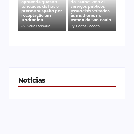
apreende quase 3
da Penha: veja 21
toneladas de fios e
serviços públicos
prende suspeito por
essenciais voltados
receptação em
às mulheres no
Andradina
estado de São Paulo
By
Carlos Sodario
By
Carlos Sodario
Notícias