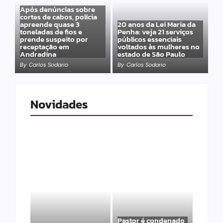
Após denúncias sobre
cortes de cabos, polícia
apreende quase 3
20 anos da Lei Maria da
toneladas de fios e
Penha: veja 21 serviços
prende suspeito por
públicos essenciais
receptação em
voltados às mulheres no
Andradina
estado de São Paulo
By
Carlos Sodario
By
Carlos Sodario
Novidades
Pastor é condenado