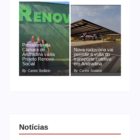
Presidente da
Câmara de
Nova rodoviária vai
Andradina visita
permitir a volta do
Projeto Renovo
transporte coletivo
Social
em Andradina
By
Carlos Sodario
By
Carlos Sodario
Notícias