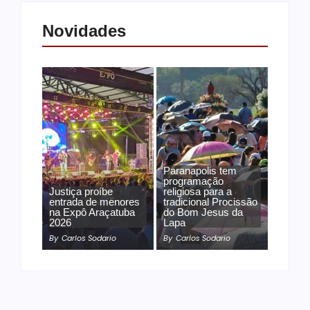
Novidades
Paranapolis tem
programação
Justiça proíbe
religiosa para a
entrada de menores
tradicional Procissão
na Expô Araçatuba
do Bom Jesus da
2026
Lapa
By
Carlos Sodario
By
Carlos Sodario