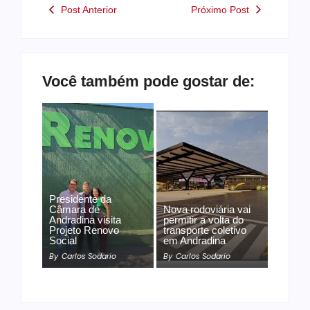
Post Anterior
Próximo Post
Você também pode gostar de:
Presidente da
Câmara de
Nova rodoviária vai
Andradina visita
permitir a volta do
Projeto Renovo
transporte coletivo
Social
em Andradina
By
Carlos Sodario
By
Carlos Sodario