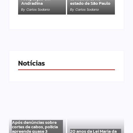
Andradina
estado de São Paulo
By
Carlos Sodario
By
Carlos Sodario
Notícias
Após denúncias sobre
cortes de cabos, polícia
apreende quase 3
20 anos da Lei Maria da