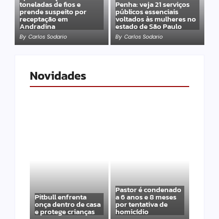
toneladas de fios e
Penha: veja 21 serviços
prende suspeito por
públicos essenciais
receptação em
voltados às mulheres no
Andradina
estado de São Paulo
By
Carlos Sodario
By
Carlos Sodario
Novidades
Pastor é condenado
Pitbull enfrenta
a 6 anos e 8 meses
onça dentro de casa
por tentativa de
e protege crianças
homicídio