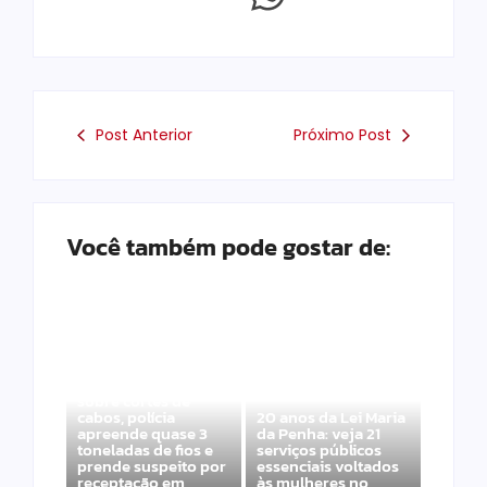
Post Anterior
Próximo Post
Você também pode gostar de:
Após denúncias
sobre cortes de
cabos, polícia
20 anos da Lei Maria
apreende quase 3
da Penha: veja 21
toneladas de fios e
serviços públicos
prende suspeito por
essenciais voltados
receptação em
às mulheres no