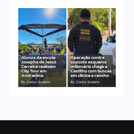
Alunos da escola
Operação contra
Josepha de Jesus
suposto esquema
Carreira realizam
milionário chega a
City Tour em
Castilho com buscas
Andradina.
em clínica e rancho
By
Carlos Sodario
By
Carlos Sodario