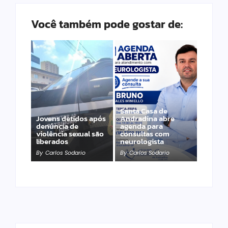
Você também pode gostar de:
Santa Casa de
Jovens detidos após
Andradina abre
denúncia de
agenda para
violência sexual são
consultas com
liberados
neurologista
By
Carlos Sodario
By
Carlos Sodario