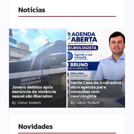
Notícias
Santa Casa de Andradina
Jovens detidos após
abre agenda para
denúncia de violência
consultas com
sexual são liberados
neurologista
By
Carlos Sodario
By
Carlos Sodario
Novidades