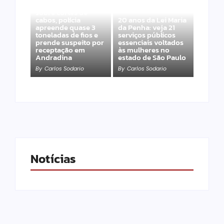
Após denúncias
sobre cortes de
cabos, polícia
20 anos da Lei Maria
apreende quase 3
da Penha: veja 21
toneladas de fios e
serviços públicos
prende suspeito por
essenciais voltados
receptação em
às mulheres no
Andradina
estado de São Paulo
By
Carlos Sodario
By
Carlos Sodario
Notícias