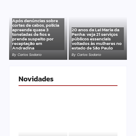
Após denúncias sobre
cortes de cabos, polícia
apreende quase 3
20 anos da Lei Maria da
toneladas de fios e
Penha: veja 21 serviços
prende suspeito por
públicos essenciais
receptação em
voltados às mulheres no
Andradina
estado de São Paulo
By
Carlos Sodario
By
Carlos Sodario
Novidades