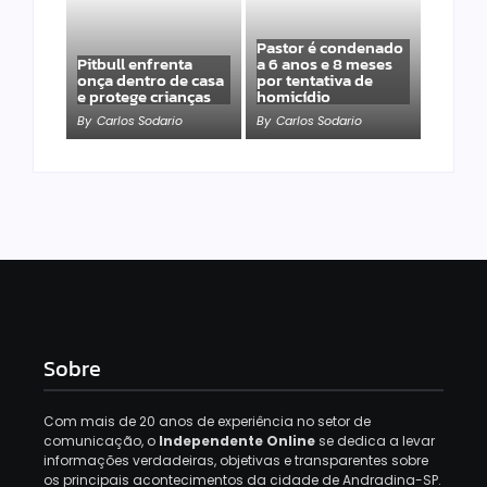
Pastor é condenado
Pitbull enfrenta
a 6 anos e 8 meses
onça dentro de casa
por tentativa de
e protege crianças
homicídio
By
Carlos Sodario
By
Carlos Sodario
Sobre
Com mais de 20 anos de experiência no setor de
comunicação, o
Independente Online
se dedica a levar
informações verdadeiras, objetivas e transparentes sobre
os principais acontecimentos da cidade de Andradina-SP.