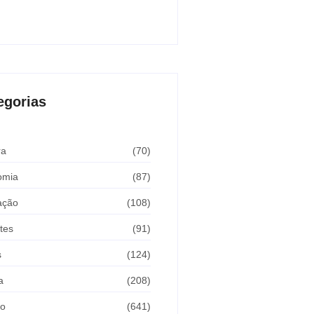
Araçatuba 2026
sto 5, 2026
egorias
ra
(70)
omia
(87)
ação
(108)
tes
(91)
s
(124)
a
(208)
ão
(641)