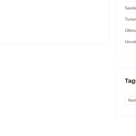
Nova rodoviária vai permitir a volta do
Saúd
transporte coletivo em Andradina
Turis
y
Carlos Sodario
-
agosto 5, 2026
Últim
Uncat
Tag
Notí