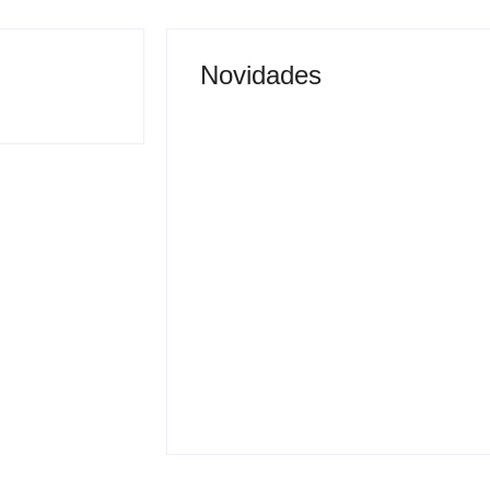
Novidades
Justiça proíbe entrada
 vai permitir
de menores na Expô
sporte coletivo
Araçatuba 2026
By
Carlos Sodario
-
agosto 5, 2026
gosto 5, 2026