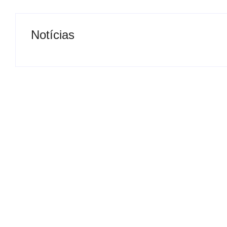
Notícias
Presidente da Câmara de
Nova rodoviária
Andradina visita Projeto
a volta do tran
Renovo Social
em Andradina
By
Carlos Sodario
By
Carlos Sodario
-
agosto 5, 2026
-
a