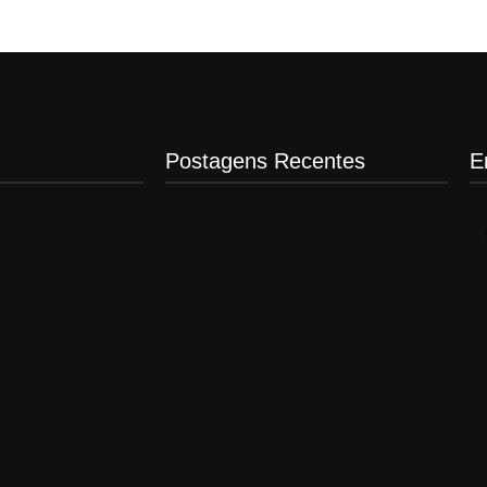
Postagens Recentes
E
Presidente da Câmara de Andradina
visita Projeto Renovo Social
agosto 5, 2026
Nova rodoviária vai permitir a volta do
transporte coletivo em Andradina
agosto 5, 2026