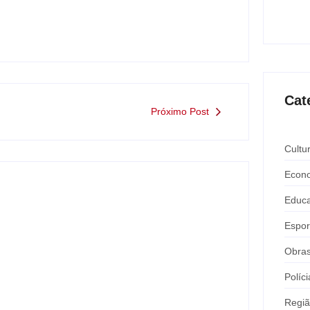
Expô 
ago
Cat
Próximo Post
Cultu
Econ
Educ
Espor
Obra
Políci
Regi