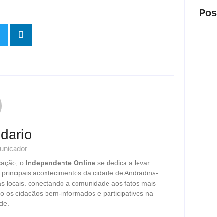
Pos
Presi
visit
ago
dario
unicador
Nova 
trans
cação, o
Independente Online
se dedica a levar
ago
s principais acontecimentos da cidade de Andradina-
as locais, conectando a comunidade aos fatos mais
o os cidadãos bem-informados e participativos na
de.
Justi