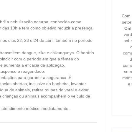
Com m
abril a nebulização noturna, conhecida como
seto
r das 19h e tem como objetivo reduzir a presença
Onl
verd
nos dias 22, 23 e 24 de abril, também no período
sobr
transmitem dengue, zika e chikungunya. O horário
comp
 coincidir com o período em que a fêmea do
d
ue aumenta a eficácia da aplicação.
comu
 suspenso e reagendado.
semp
entações para garantir a segurança. É
mant
elas abertas, inclusive do banheiro, levantar
e 
água de animais, retirar roupas do varal e evitar
e crianças ou animais acompanhem o veículo de
ar atendimento médico imediatamente.