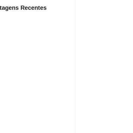
tagens Recentes
dente da Câmara de Andradina
a Projeto Renovo Social
sto 5, 2026
rodoviária vai permitir a volta do
porte coletivo em Andradina
sto 5, 2026
ça proíbe entrada de menores na