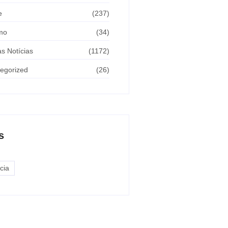
e
(237)
mo
(34)
as Notícias
(1172)
egorized
(26)
s
cia