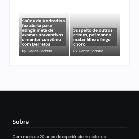
Saúde de Andradina
faz alerta para
atingir meta de
Suspeito de outros
exames preventivos
crimes, pai manda
e manter convênio
matar filho e finge
com Barretos
choro
By
Carlos Sodario
By
Carlos Sodario
Sobre
Com mais de 20 anos de experiência no setor de