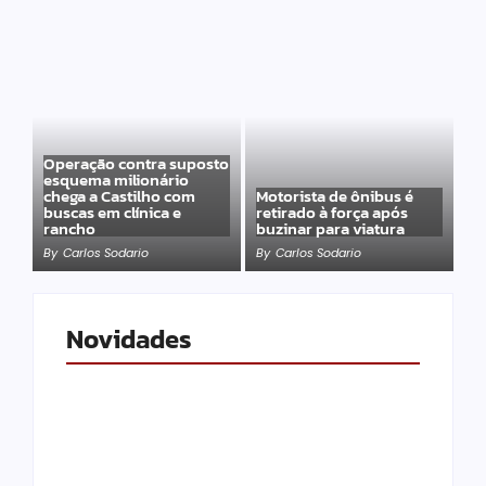
Operação contra suposto
esquema milionário
chega a Castilho com
Motorista de ônibus é
buscas em clínica e
retirado à força após
rancho
buzinar para viatura
By
Carlos Sodario
By
Carlos Sodario
Novidades