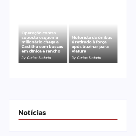
Operação contra
suposto esquema
Motorista de ônibus
milionário chega a
é retirado à força
Castilho com buscas
após buzinar para
em clínica e rancho
viatura
By
Carlos Sodario
By
Carlos Sodario
Notícias