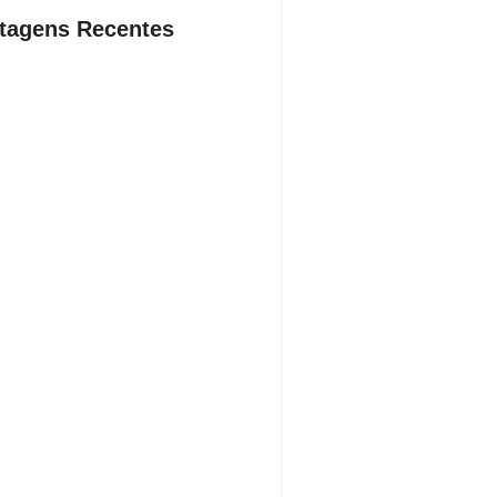
tagens Recentes
dente da Câmara de Andradina
a Projeto Renovo Social
sto 5, 2026
rodoviária vai permitir a volta do
porte coletivo em Andradina
sto 5, 2026
ça proíbe entrada de menores na