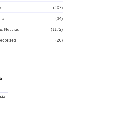
e
(237)
mo
(34)
as Notícias
(1172)
egorized
(26)
s
cia