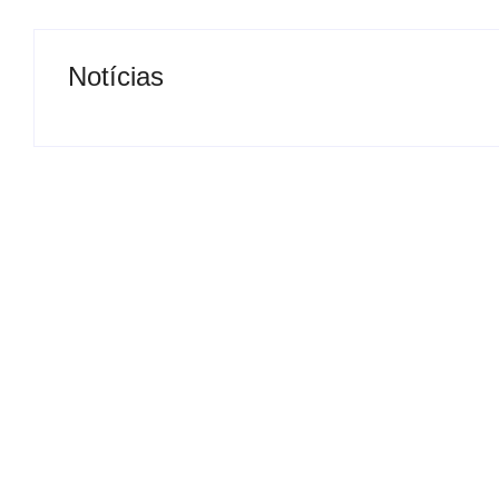
Notícias
Presidente da Câmara de
Nova rodoviária
Andradina visita Projeto
a volta do tran
Renovo Social
em Andradina
By
Carlos Sodario
By
Carlos Sodario
-
agosto 5, 2026
-
a