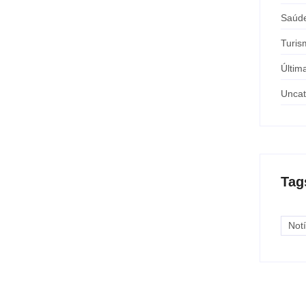
Saúd
Turis
Últim
Uncat
Tag
Notí