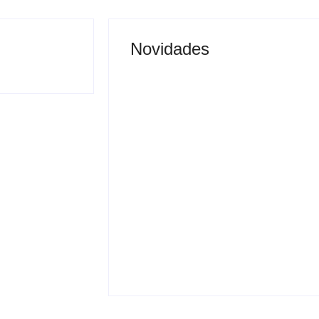
Novidades
Justiça proíbe entrada
 vai permitir
de menores na Expô
sporte coletivo
Araçatuba 2026
By
Carlos Sodario
-
agosto 5, 2026
gosto 5, 2026