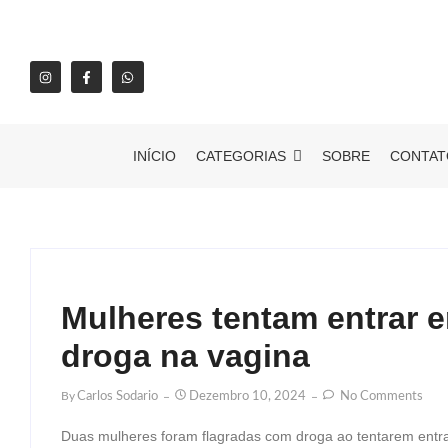
INÍCIO
CATEGORIAS
SOBRE
CONTAT
Mulheres tentam entrar 
droga na vagina
By
Carlos Sodario
Dezembro 10, 2024
No Comments
Duas mulheres foram flagradas com droga ao tentarem entra