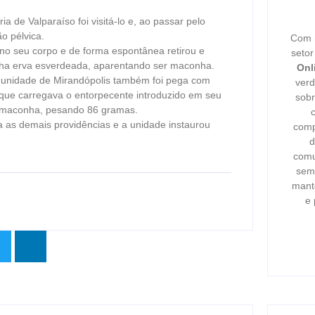
a de Valparaíso foi visitá-lo e, ao passar pelo
o pélvica.
Com m
 no seu corpo e de forma espontânea retirou e
seto
nha erva esverdeada, aparentando ser maconha.
Onl
 unidade de Mirandópolis também foi pega com
verd
u que carregava o entorpecente introduzido em seu
sobr
r maconha, pesando 86 gramas.
a as demais providências e a unidade instaurou
comp
d
comu
semp
mant
e 