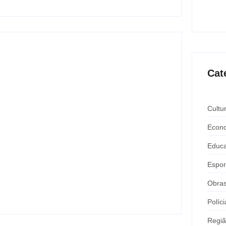
Expô 
ago
Cat
Cultu
Econ
Educ
Nova rodoviária vai permitir a volta do
transporte coletivo em Andradina
Espor
y
Carlos Sodario
-
agosto 5, 2026
Obra
Políci
Regi