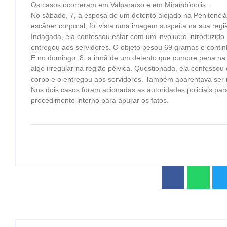
Os casos ocorreram em Valparaíso e em Mirandópolis.
No sábado, 7, a esposa de um detento alojado na Penitenciári
escâner corporal, foi vista uma imagem suspeita na sua regiã
Indagada, ela confessou estar com um invólucro introduzido
entregou aos servidores. O objeto pesou 69 gramas e conti
E no domingo, 8, a irmã de um detento que cumpre pena na
algo irregular na região pélvica. Questionada, ela confesso
corpo e o entregou aos servidores. Também aparentava se
Nos dois casos foram acionadas as autoridades policiais par
procedimento interno para apurar os fatos.