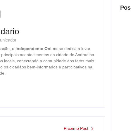
Pos
dario
unicador
cação, o
Independente Online
se dedica a levar
Presi
visit
s principais acontecimentos da cidade de Andradina-
as locais, conectando a comunidade aos fatos mais
ago
o os cidadãos bem-informados e participativos na
de.
Nova 
trans
ago
Justi
Próximo Post