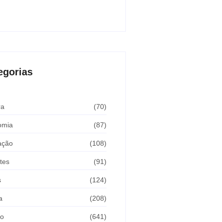
Araçatuba 2026
sto 5, 2026
egorias
ra
(70)
omia
(87)
ação
(108)
tes
(91)
s
(124)
a
(208)
ão
(641)