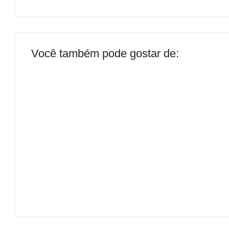
Você também pode gostar de:
Presidente da Câmara de Andradina
visita Projeto Renovo Social
By
Carlos Sodario
B
-
agosto 5, 2026