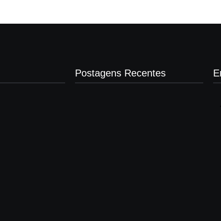
Postagens Recentes
E
Presidente da Câmara de Andradina
visita Projeto Renovo Social
agosto 5, 2026
Nova rodoviária vai permitir a volta do
transporte coletivo em Andradina
agosto 5, 2026