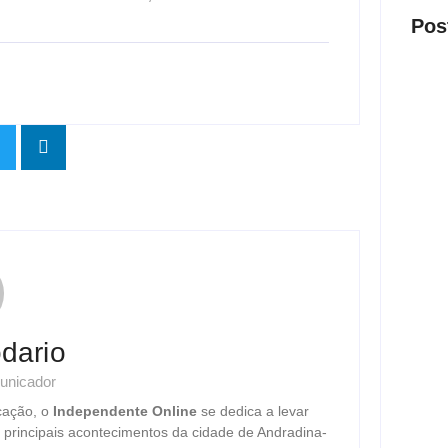
Pos
Presi
visit
ago
Nova 
trans
dario
ago
unicador
cação, o
Independente Online
se dedica a levar
Justi
s principais acontecimentos da cidade de Andradina-