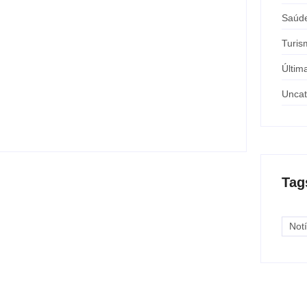
Saúd
Turis
Nova rodoviária vai permitir a volta do
Últim
transporte coletivo em Andradina
Uncat
y
Carlos Sodario
-
agosto 5, 2026
Tag
Notí