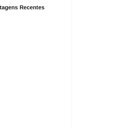
tagens Recentes
dente da Câmara de Andradina
a Projeto Renovo Social
sto 5, 2026
rodoviária vai permitir a volta do
porte coletivo em Andradina
sto 5, 2026
ça proíbe entrada de menores na