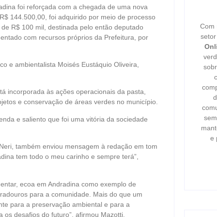
dradina foi reforçada com a chegada de uma nova
 R$ 144.500,00, foi adquirido por meio de processo
Com m
 de R$ 100 mil, destinada pelo então deputado
seto
mentado com recursos próprios da Prefeitura, por
Onl
verd
ico e ambientalista Moisés Eustáquio Oliveira,
sobr
comp
stá incorporada às ações operacionais da pasta,
d
rojetos e conservação de áreas verdes no município.
comu
semp
nda e saliento que foi uma vitória da sociedade
mant
e 
to Neri, também enviou mensagem à redação em tom
dina tem todo o meu carinho e sempre terá”,
mentar, ecoa em Andradina como exemplo de
 duradouros para a comunidade. Mais do que um
ente para a preservação ambiental e para a
os desafios do futuro”, afirmou Mazotti.