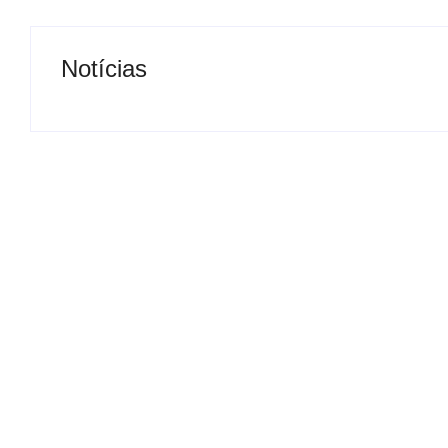
Notícias
Presidente da Câmara de
Nova rodoviária
Andradina visita Projeto
a volta do tran
Renovo Social
em Andradina
By
Carlos Sodario
By
Carlos Sodario
-
agosto 5, 2026
-
a