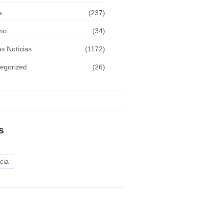
e
(237)
mo
(34)
as Notícias
(1172)
egorized
(26)
s
cia