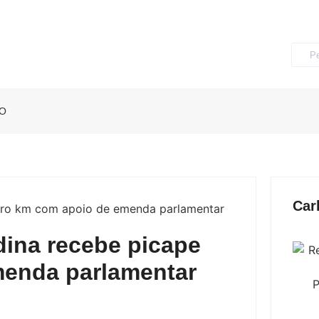
O
Car
ina recebe picape
menda parlamentar