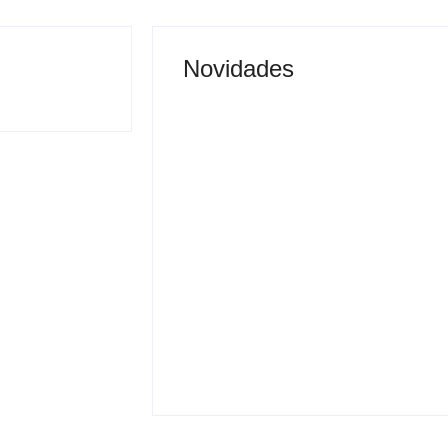
Novidades
Justiça proíbe entrada
 vai permitir
de menores na Expô
sporte coletivo
Araçatuba 2026
By
Carlos Sodario
-
agosto 5, 2026
gosto 5, 2026