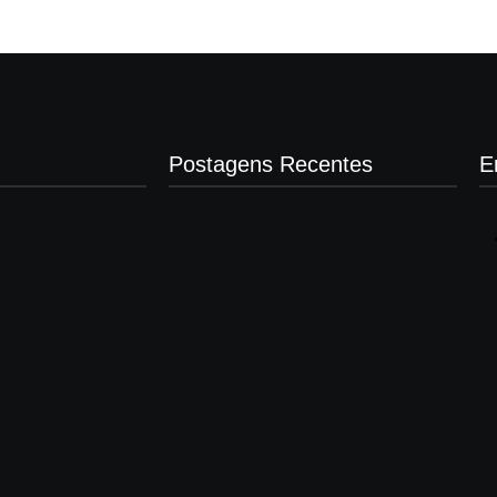
Postagens Recentes
E
Presidente da Câmara de Andradina
visita Projeto Renovo Social
agosto 5, 2026
Nova rodoviária vai permitir a volta do
transporte coletivo em Andradina
agosto 5, 2026