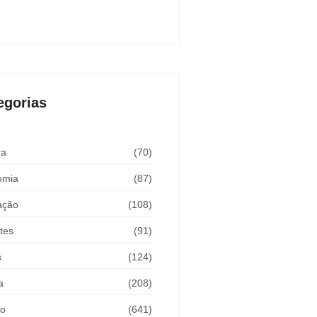
Araçatuba 2026
sto 5, 2026
egorias
ra
(70)
omia
(87)
ação
(108)
tes
(91)
s
(124)
a
(208)
ão
(641)