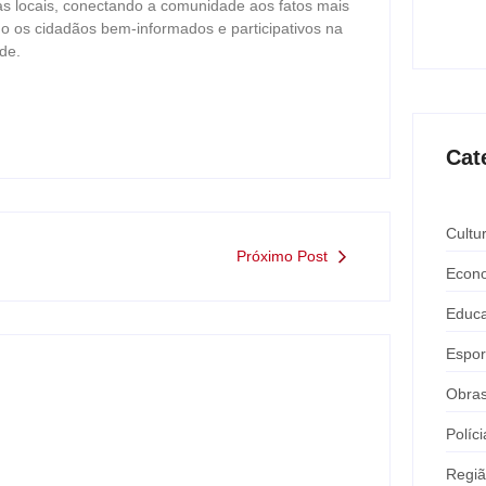
Expô 
as locais, conectando a comunidade aos fatos mais
ago
o os cidadãos bem-informados e participativos na
de.
Cat
Cultu
Próximo Post
Econ
Educ
Espor
Obra
Políci
Regi