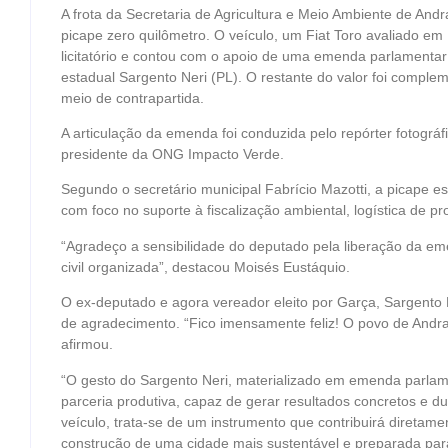
A frota da Secretaria de Agricultura e Meio Ambiente de An
picape zero quilômetro. O veículo, um Fiat Toro avaliado em
licitatório e contou com o apoio de uma emenda parlamentar
estadual Sargento Neri (PL). O restante do valor foi comple
meio de contrapartida.
A articulação da emenda foi conduzida pelo repórter fotográf
presidente da ONG Impacto Verde.
Segundo o secretário municipal Fabrício Mazotti, a picape e
com foco no suporte à fiscalização ambiental, logística de p
“Agradeço a sensibilidade do deputado pela liberação da eme
civil organizada”, destacou Moisés Eustáquio.
O ex-deputado e agora vereador eleito por Garça, Sargen
de agradecimento. “Fico imensamente feliz! O povo de Andra
afirmou.
“O gesto do Sargento Neri, materializado em emenda parla
parceria produtiva, capaz de gerar resultados concretos e
veículo, trata-se de um instrumento que contribuirá diretam
construção de uma cidade mais sustentável e preparada para 