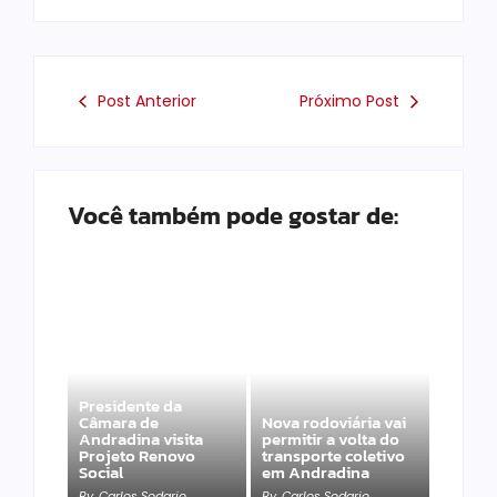
Post Anterior
Próximo Post
Você também pode gostar de:
Presidente da
Câmara de
Nova rodoviária vai
Andradina visita
permitir a volta do
Projeto Renovo
transporte coletivo
Social
em Andradina
By
Carlos Sodario
By
Carlos Sodario