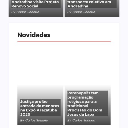
Andradina visita Projeto
transporte coletivo em
Renovo Social
Andradina
By
Carlos Sodario
By
Carlos Sodario
Novidades
Paranapolis tem
programação
Justiça proíbe
religiosa para a
entrada de menores
tradicional
na Expô Araçatuba
Procissão do Bom
2026
Jesus da Lapa
By
Carlos Sodario
By
Carlos Sodario