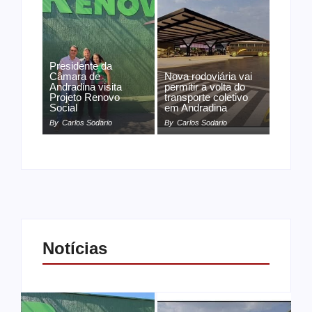
Presidente da
Câmara de
Nova rodoviária vai
Andradina visita
permitir a volta do
Projeto Renovo
transporte coletivo
Social
em Andradina
By
Carlos Sodario
By
Carlos Sodario
Notícias