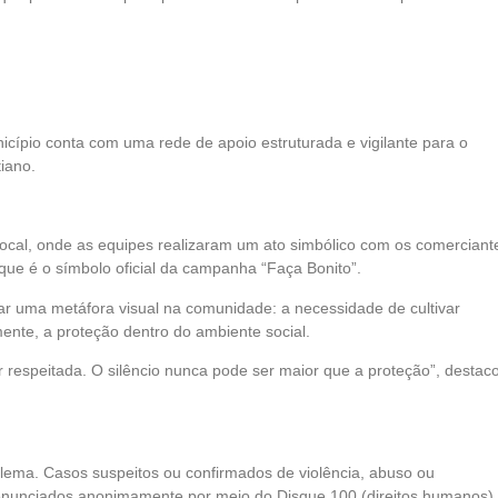
cípio conta com uma rede de apoio estruturada e vigilante para o
tiano.
local, onde as equipes realizaram um ato simbólico com os comerciant
que é o símbolo oficial da campanha “Faça Bonito”.
ar uma metáfora visual na comunidade: a necessidade de cultivar
mente, a proteção dentro do ambiente social.
 respeitada. O silêncio nunca pode ser maior que a proteção”, destac
ema. Casos suspeitos ou confirmados de violência, abuso ou
denunciados anonimamente por meio do Disque 100 (direitos humanos),