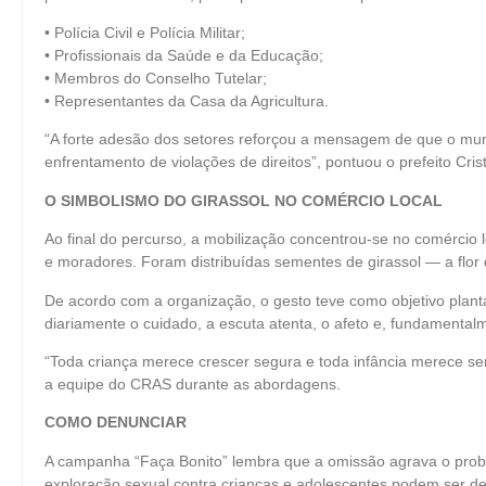
• Polícia Civil e Polícia Militar;
• Profissionais da Saúde e da Educação;
• Membros do Conselho Tutelar;
• Representantes da Casa da Agricultura.
“A forte adesão dos setores reforçou a mensagem de que o muni
enfrentamento de violações de direitos”, pontuou o prefeito Cris
O SIMBOLISMO DO GIRASSOL NO COMÉRCIO LOCAL
Ao final do percurso, a mobilização concentrou-se no comércio 
e moradores. Foram distribuídas sementes de girassol — a flor 
De acordo com a organização, o gesto teve como objetivo plant
diariamente o cuidado, a escuta atenta, o afeto e, fundamental
“Toda criança merece crescer segura e toda infância merece ser
a equipe do CRAS durante as abordagens.
COMO DENUNCIAR
A campanha “Faça Bonito” lembra que a omissão agrava o probl
exploração sexual contra crianças e adolescentes podem ser 