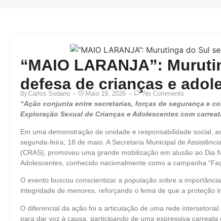
“MAIO LARANJA”: Murutin
defesa de crianças e adol
Carlos Sodario
Maio 19, 2026
No Comments
By
“Ação conjunta entre secretarias, forças de segurança e c
Exploração Sexual de Crianças e Adolescentes com carreat
Em uma demonstração de unidade e responsabilidade social, a
segunda-feira, 18 de maio. A Secretaria Municipal de Assistênci
(CRAS), promoveu uma grande mobilização em alusão ao Dia N
Adolescentes, conhecido nacionalmente como a campanha “Faç
O evento buscou conscientizar a população sobre a importância d
integridade de menores, reforçando o lema de que a proteção in
O diferencial da ação foi a articulação de uma rede intersetoria
para dar voz à causa, participando de uma expressiva carreata 