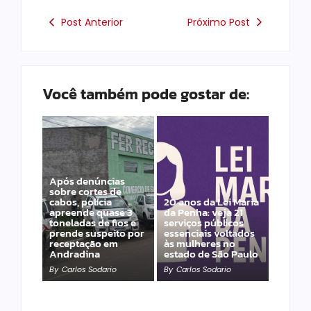
Post Anterior
Próximo Post
Você também pode gostar de:
Após denúncias
sobre cortes de
cabos, polícia
20 anos da Lei Maria
apreende quase 3
da Penha: veja 21
toneladas de fios e
serviços públicos
prende suspeito por
essenciais voltados
receptação em
às mulheres no
Andradina
estado de São Paulo
By
Carlos Sodario
By
Carlos Sodario