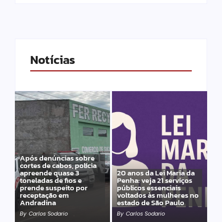
Notícias
Após denúncias sobre
cortes de cabos, polícia
apreende quase 3
20 anos da Lei Maria da
toneladas de fios e
Penha: veja 21 serviços
prende suspeito por
públicos essenciais
receptação em
voltados às mulheres no
Andradina
estado de São Paulo
By
Carlos Sodario
By
Carlos Sodario