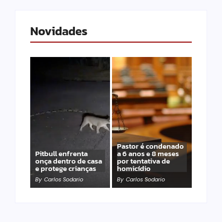
Novidades
Pastor é condenado
Pitbull enfrenta
a 6 anos e 8 meses
onça dentro de casa
por tentativa de
e protege crianças
homicídio
By
Carlos Sodario
By
Carlos Sodario