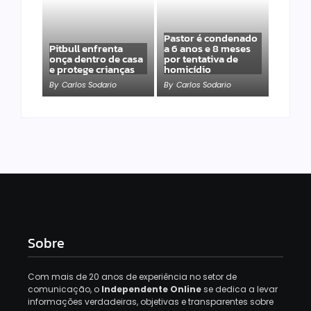
Pastor é condenado
Pitbull enfrenta
a 6 anos e 8 meses
onça dentro de casa
por tentativa de
e protege crianças
homicídio
By
Carlos Sodario
By
Carlos Sodario
Sobre
Com mais de 20 anos de experiência no setor de
comunicação, o
Independente Online
se dedica a levar
informações verdadeiras, objetivas e transparentes sobre