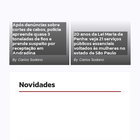
Após denúncias sobre
cortes de cabos, polícia
apreende quase 3
20 anos da Lei Maria da
toneladas de fios e
Penha: veja 21 serviços
prende suspeito por
públicos essenciais
receptação em
voltados às mulheres no
Andradina
estado de São Paulo
By
Carlos Sodario
By
Carlos Sodario
Novidades