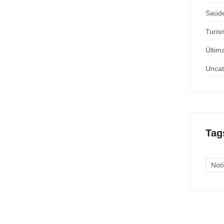
Saúd
Turis
Últim
Uncat
Tag
Notí