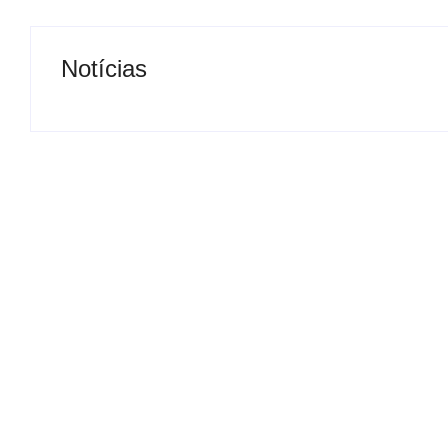
Notícias
Presidente da Câmara de
Nova rodoviária
Andradina visita Projeto
a volta do tran
Renovo Social
em Andradina
By
Carlos Sodario
By
Carlos Sodario
-
agosto 5, 2026
-
a