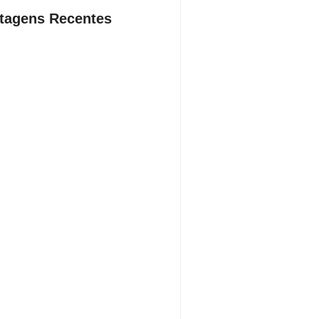
tagens Recentes
dente da Câmara de Andradina
a Projeto Renovo Social
sto 5, 2026
rodoviária vai permitir a volta do
porte coletivo em Andradina
sto 5, 2026
ça proíbe entrada de menores na