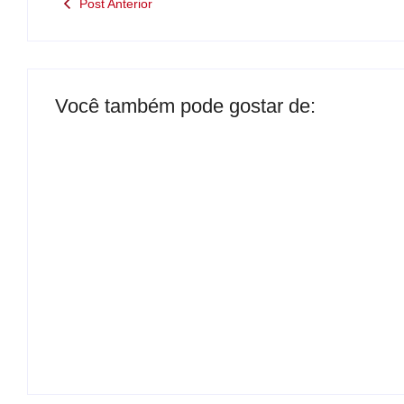
Post Anterior
Você também pode gostar de:
Presidente da Câmara de Andradina
visita Projeto Renovo Social
By
Carlos Sodario
B
-
agosto 5, 2026