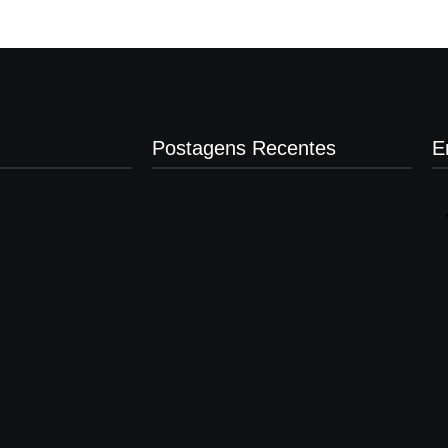
Postagens Recentes
E
Presidente da Câmara de Andradina
visita Projeto Renovo Social
agosto 5, 2026
Nova rodoviária vai permitir a volta do
transporte coletivo em Andradina
agosto 5, 2026