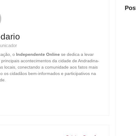
Pos
dario
unicador
Presi
cação, o
Independente Online
se dedica a levar
visit
s principais acontecimentos da cidade de Andradina-
ago
as locais, conectando a comunidade aos fatos mais
o os cidadãos bem-informados e participativos na
de.
Nova 
trans
ago
Justi