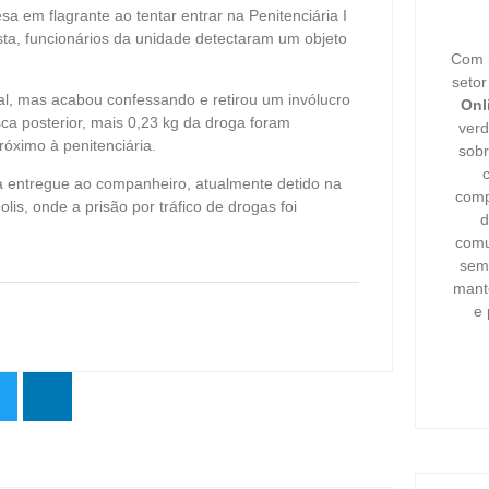
 em flagrante ao tentar entrar na Penitenciária I
ta, funcionários da unidade detectaram um objeto
Com m
seto
gal, mas acabou confessando e retirou um invólucro
Onl
a posterior, mais 0,23 kg da droga foram
verd
óximo à penitenciária.
sobr
ia entregue ao companheiro, atualmente detido na
comp
lis, onde a prisão por tráfico de drogas foi
d
comu
semp
mant
e 