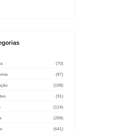
Araçatuba 2026
sto 5, 2026
egorias
ra
(70)
omia
(87)
ação
(108)
tes
(91)
s
(124)
a
(208)
ão
(641)