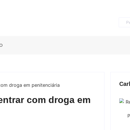
O
Car
 entrar com droga em