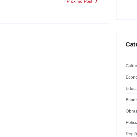
Expô 
Próximo Post
ago
Cat
Cultu
Econ
Educ
Nova rodoviária vai permitir a volta do
Espor
transporte coletivo em Andradina
y
Carlos Sodario
-
agosto 5, 2026
Obra
Políci
Regi