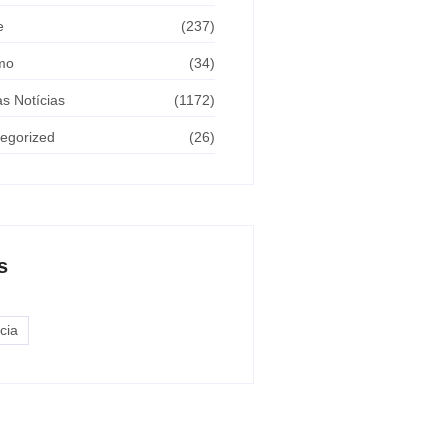
e
(237)
mo
(34)
as Notícias
(1172)
egorized
(26)
s
cia