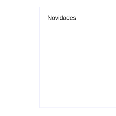
Novidades
Justiça proíbe entrada
 vai permitir
de menores na Expô
sporte coletivo
Araçatuba 2026
By
Carlos Sodario
-
agosto 5, 2026
gosto 5, 2026