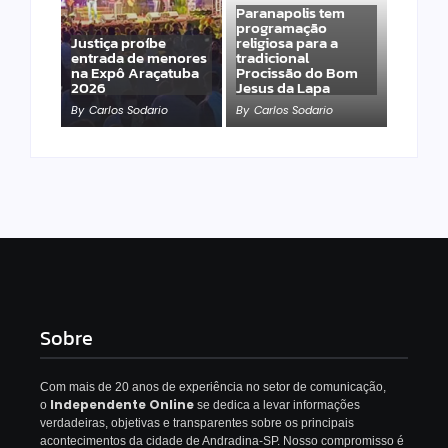
Paranapolis tem
programação
Justiça proíbe
religiosa para a
entrada de menores
tradicional
na Expô Araçatuba
Procissão do Bom
2026
Jesus da Lapa
By
Carlos Sodario
By
Carlos Sodario
Sobre
Com mais de 20 anos de experiência no setor de comunicação,
Independente Online
o
se dedica a levar informações
verdadeiras, objetivas e transparentes sobre os principais
acontecimentos da cidade de Andradina-SP. Nosso compromisso é