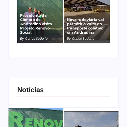
Presidente da
Câmara de
Nova rodoviária vai
Andradina visita
permitir a volta do
Projeto Renovo
transporte coletivo
Social
em Andradina
By
Carlos Sodario
By
Carlos Sodario
Notícias