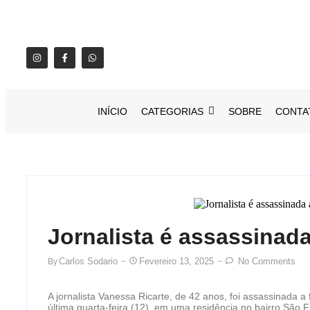
INÍCIO
CATEGORIAS
SOBRE
CONTA
Jornalista é assassinad
Carlos Sodario
Fevereiro 13, 2025
No Comments
By
A jornalista Vanessa Ricarte, de 42 anos, foi assassinada a
última quarta-feira (12), em uma residência no bairro Sã