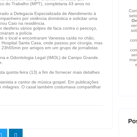
ico do Trabalho (MPT), completaria 43 anos no
Com
rado a Delegacia Especializada de Atendimento à
set
panheiro por violência doméstica e solicitar uma
On
trou Caio na residência.
ver
r desferiu vários golpes de faca contra o pescoço,
sob
onaram a polícia.
até o local e encontraram Vanessa caída no chão,
com
 o Hospital Santa Casa, onde passou por cirurgia, mas
às 23h55min por amigos em um grupo de jornalistas
com
se
icina e Odontologia Legal (IMOL) de Campo Grande.
man
e.
e
 quinta-feira (13) a fim de fornecer mais detalhes
ianista e cantor de música gospel. Em publicações
é e milagres. O casal também costumava compartilhar
Po