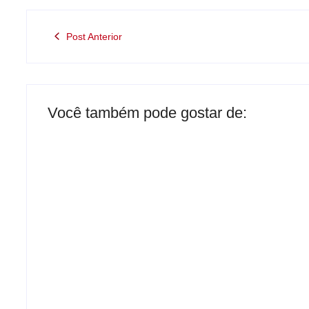
Post Anterior
Você também pode gostar de:
Presidente da Câmara de Andradina
visita Projeto Renovo Social
-
agosto 5, 2026
By
Carlos Sodario