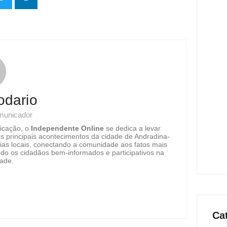
Pres
visi
ag
Nova
tran
odario
ag
omunicador
icação, o
Independente Online
se dedica a levar
Just
os principais acontecimentos da cidade de Andradina-
Exp
ias locais, conectando a comunidade aos fatos mais
do os cidadãos bem-informados e participativos na
ag
dade.
Ca