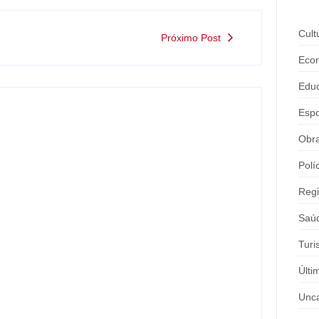
Cult
Próximo Post
Eco
Edu
Espo
Obr
Polí
Reg
Saú
Tur
Nova rodoviária vai permitir a volta do
transporte coletivo em Andradina
Últi
-
agosto 5, 2026
By
Carlos Sodario
Unca