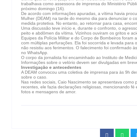
trabalhava como assessora de imprensa do Ministério Públ
próximo domingo (16).
De acordo com informações apuradas, a vítima havia procu
Mulher (DEAM) na tarde do mesmo dia para denunciar o com
medida protetiva. No entanto, ao retornar para casa, encon
Uma discussão teve início e, durante o confronto, o agresso
peito e abdômen da vítima. Vizinhos ouviram os gritos e aci
Equipes da Polícia Militar e do Corpo de Bombeiros foram 
com múltiplas perfurações. Ela foi socorrida e levada para
não resistiu aos ferimentos. O falecimento foi confirmado 
no WhatsApp.
O corpo da jornalista foi encaminhado ao Instituto de Med
Informações sobre o velório devem ser divulgadas em brev
Investigação e antecedentes
A DEAM convocou uma coletiva de imprensa para às 9h desta
sobre o caso.
Nas redes sociais, Caio Nascimento se apresentava como p
recentes, ele fazia declarações religiosas, mencionando f
fotos e mensagens de amor.