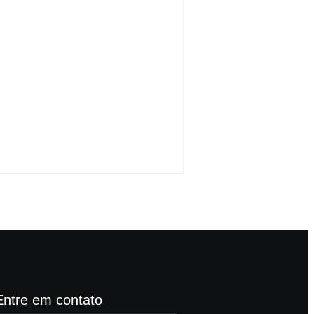
Paranapolis tem
programação religiosa
para a tradicional
Procissão do Bom Jesus
da Lapa
-
agosto 5, 2026
By
Carlos Sodario
Entre em contato