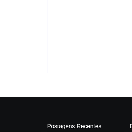
Justiça proíbe entrada
a vai permitir
de menores na Expô
nsporte coletivo
Araçatuba 2026
-
agosto 5, 2026
By
Carlos Sodario
agosto 5, 2026
Postagens Recentes