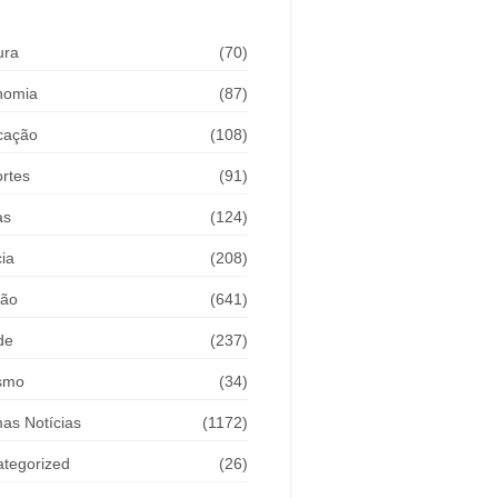
ura
(70)
nomia
(87)
cação
(108)
rtes
(91)
as
(124)
cia
(208)
ião
(641)
de
(237)
ismo
(34)
mas Notícias
(1172)
tegorized
(26)